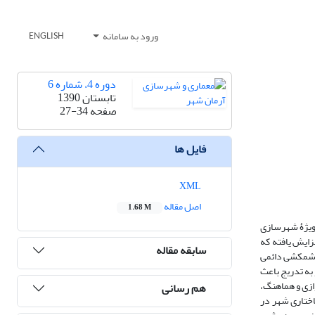
ورود به سامانه
ENGLISH
دوره 4، شماره 6
تابستان 1390
صفحه
27-34
فایل ها
XML
اصل مقاله
1.68 M
 ویژۀ شهرسازی
ایش یافته که
سابقه مقاله
 کشمکشی دائمی
به تدریج باعث
ازی و هماهنگ،
هم رسانی
اختاری شهر در