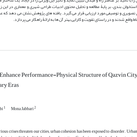
ا تأکید بر عناصر راه و میدان تبیین نماید و تأثیر این ویژگی را در ایجاد یک ساختار
تخوان بندی، بر پایۀ مطالعه و تحلیل محتوی ادبیات طراحی شهری و معماری در این ز
 تصویری و توصیفی مورد ارزیابی قرار می گیرد. یافته های پژوهش نشان می دهد که 
اقع شدند و در راستای تقویت و کارایی بهتر آن ها به ارائۀ راهکار می پردازد.
Enhance Performance-Physical Structure of Qazvin Cit
ry Eras
1
2
bi
Mona Jabbari
rious crises threaten our cities; urban cohesion has been exposed to disorder. Urban 