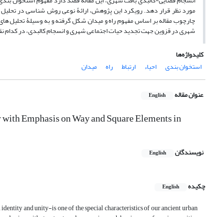
انسجام فضایی-کالبدی بافت شهری، این مقاله قصد دارد مفهوم استخوان بندی را ب
مورد نظر قرار دهد. رویکرد این پژوهش، ارائۀ نوعی روش شناسی در تحلیل اس
چارچوب مقاله بر اساس مفهوم راه و میدان شکل گرفته و به وسیلۀ تحلیل های
شهری در قزوین جهت تجدید حیات اجتماعی شهری و انسجام کالبدی، در کدام نقاط و
کلیدواژه‌ها
استخوان بندی
احیاء
ارتباط
راه
میدان
عنوان مقاله
English
y with Emphasis on Way and Square Elements in
نویسندگان
English
چکیده
English
identity and unity-is one of the special characteristics of our ancient urban