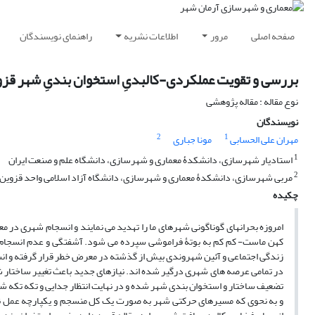
صفحه اصلی
مرور
اطلاعات نشریه
راهنمای نویسندگان
بررسی و تقویت عملکردی-کالبدیِ استخوان بندیِ شهر قزوین
نوع مقاله : مقاله پژوهشی
نویسندگان
2
1
مهران علی الحسابی
مونا جباری
1
استادیار شهرسازی، دانشکدۀ معماری و شهرسازی، دانشگاه علم و صنعت ایران
2
مربی شهرسازی، دانشکدۀ معماری و شهرسازی، دانشگاه آزاد اسلامی واحد قزوین
چکیده
امروزه بحرانهای گوناگونی شهرهای ما را تهدید می نمایند و انسجام شهری 
کهن ماست- کم کم به بوتۀ فراموشی سپرده می شود. آشفتگی و عدم انسجام س
زندگی اجتماعی و آئین شهروندی بیش از گذشته در معرض خطر قرار گرفته و انسا
در تمامی عرصه های شهری درگیر شده اند. نیازهای جدید باعث تغییر ساختار 
تضعیف ساختار و استخوان بندی شهر شده و در نهایت انتظار جدایی و تکه تکه ش
و به نحوی که مسیرهای حرکتی شهر به صورت یک کل منسجم و یکپارچه عمل نما