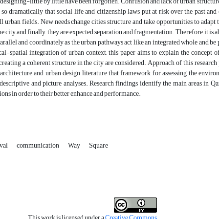
designing-little by little have been forgotten. Confusion and lack of urban structur
 so dramatically that social life and citizenship laws put at risk over the past 
ll urban fields. New needs change cities structure and take opportunities to adapt t
the city and finally, they are expected separation and fragmentation. Therefore, it is
 parallel and coordinately as the urban pathways act like an integrated whole and be
cal-spatial integration of urban context, this paper aims to explain the concept 
creating a coherent structure in the city are considered. Approach of this researc
 architecture and urban design literature that framework for assessing the envir
 descriptive and picture analyses. Research findings identify the main areas in Qazv
ions in order to their better enhance and performance.
val
communication
Way
Square
This work is licensed under a
Creative Commons