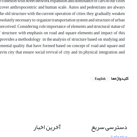
e cohesion with street network expansion and dominance of cars in our cities
and cover anthropocentric and human scale. Autos and pedestrians are always
he old structure with the current operation of cities, they gradually weaken
 absolutely necessary to organize transportation system and structure of urban
 perceived. Considering role importance of elements and structural statue of
of structure, with emphasis on road and square elements and impact of this
h provides a methodology in the analysis of structure based on studying and
onmental quality that have formed based on concept of road and square and
in city that ensure social revival of city, and its physical integration, and
کلیدواژه‌ها
English
دسترسی سریع
آخرین اخبار
صفحه اصلی