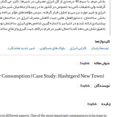
بخش مهم، با سهم 40 درصدی از کل انرژی مصرفی در شهرها، تأ
گرفته، ولی تحقیقات کمی به خصوص در کشور ما در زمینۀ ارتباط میان شهرسازی و
انرژی و شهر مورد بررسی و تحلیل قرار گرفته، سپس مؤلفه های مؤثر برنامه 
تحقیق نشان می دهد که با اعمال تغییر در فرم، تراکم، جهت گیری و ارتفاع ساختمان های مسکونی، می توان تا ح
کلیدواژه‌ها
توسعۀ پایدار
کارایی انرژی
بلوک های مسکونی
شهر جدید هشتگرد
عنوان مقاله
English
rgy Consumption (Case Study: Hashtgerd New Town)
نویسندگان
English
چکیده
English
 in different aspects. One of the most important consequences is increase in