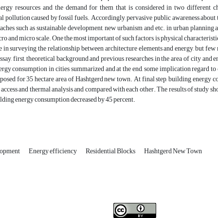
ergy resources and the demand for them that is considered in two different chara
 pollution caused by fossil fuels. Accordingly, pervasive public awareness about t
ches such as sustainable development, new urbanism and etc. in urban planning and
cro and micro scale. One the most important of such factors is physical characterist
 in surveying the relationship between architecture elements and energy, but few 
 essay, first, theoretical background and previous researches in the area of city an
ergy consumption in cities summarized and at the end, some implication regard to e
oposed for 35 hectare area of Hashtgerd new town. At final step, building energ
 access and thermal analysis and compared with each other. The results of study show
ilding energy consumption decreased by 45 percent.
elopment
Energy efficiency
Residential Blocks
Hashtgerd New Town