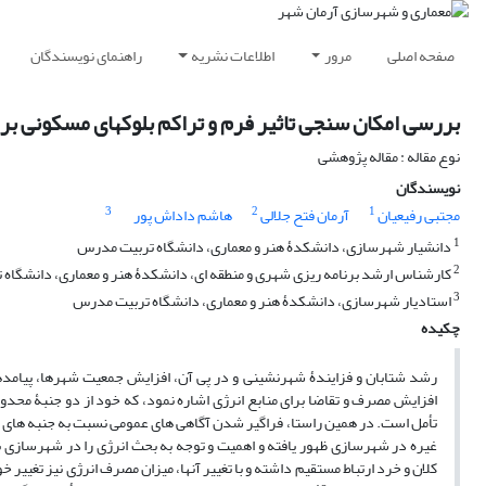
صفحه اصلی
مرور
اطلاعات نشریه
راهنمای نویسندگان
بررسی امکان سنجی تاثیر فرم و تراکم بلوکهای مسکونی 
نوع مقاله : مقاله پژوهشی
نویسندگان
3
2
1
مجتبی رفیعیان
آرمان فتح جلالی
هاشم داداش پور
1
دانشیار شهرسازی، دانشکدۀ هنر و معماری، دانشگاه تربیت مدرس
2
کارشناس ارشد برنامه ریزی شهری و منطقه ای، دانشکدۀ هنر و معماری، دانشگاه
3
استادیار شهرسازی، دانشکدۀ هنر و معماری، دانشگاه تربیت مدرس
چکیده
رشد شتابان و فزایندۀ شهرنشینی و در پی آن، افزایش جمعیت شهرها، پیامدهای
افزایش مصرف و تقاضا برای منابع انرژی اشاره نمود، که خود از دو جنبۀ م
تأمل است. در همین راستا، فراگیر شدن آگاهی های عمومی نسبت به جنبه های 
غیره در شهرسازی ظهور یافته و اهمیت و توجه به بحث انرژی را در شهرسازی ب
کلان و خرد ارتباط مستقیم داشته و با تغییر آنها، میزان مصرف انرژی نیز تغییر