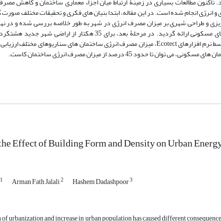
ثیر می گذارد. تاکنون مطالعات بسیاری در زمینۀ ارتباط میان اجزاء معماری ساختمان و کاهش م
 انرژی انجام شده است. در این مقاله، ابتدا بنیان های فکری و تحقیقات مختلف صورت گ
ریزی و طراحی شهری بر میزان مصرف انرژی در شهر به طور خلاصه بررسی شده و در نهای
بخش ساختمان، دستورالعمل هایی جهت کاهش مصرف انرژی در ساختمان های مسکونی ارائه گردید. در مرحلۀ بعد، برای 35 
پیشنهادی ارائه شد و در انتها نیز با اندازه گیری شاخص های انرژی ساختمان توسط نرم افزارهای Ecotect، میزان مصرف انرژی ساختمان های سناری
دود 45 درصد از میزان مصرف انرژی ساختمان کاست.
the Effect of Building Form and Density on Urban Ene
1
2
3
Arman Fath Jalali
Hashem Dadashpoor
of urbanization and increase in urban population has caused different consequences