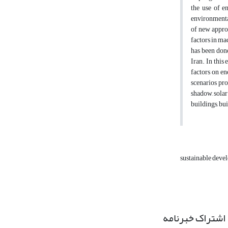
the use of en
environmental
of new approa
factors in ma
has been done
Iran. In this
factors on en
scenarios pr
shadow, solar
buildings, bu
sustainable dev
اشتراک خبرنامه