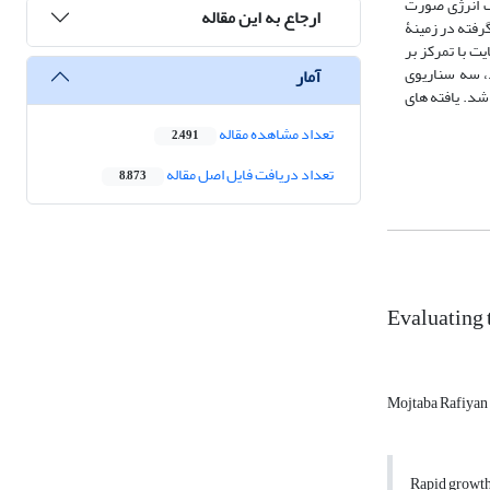
صرف انرژی صورت
ارجاع به این مقاله
رفته در زمینۀ
ت با تمرکز بر
هکتار از اراضی شهر جدید هشتگرد، سه سناریوی
آمار
وهای مختلف ارزیابی شد. یافته های
تعداد مشاهده مقاله
2,491
تعداد دریافت فایل اصل مقاله
8,873
Evaluating 
Mojtaba Rafiyan
Rapid growth 