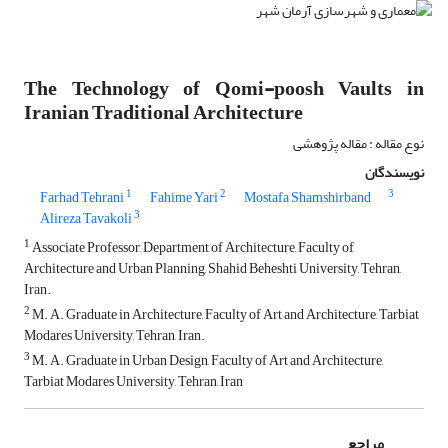
The Technology of Qomi-poosh Vaults in
Iranian Traditional Architecture
نوع مقاله : مقاله پژوهشی
نویسندگان
1
2
3
Farhad Tehrani
Fahime Yari
Mostafa Shamshirband
3
Alireza Tavakoli
1
Associate Professor, Department of Architecture, Faculty of
Architecture and Urban Planning, Shahid Beheshti University, Tehran,
Iran.
2
M. A. Graduate in Architecture, Faculty of Art and Architecture, Tarbiat
Modares University, Tehran, Iran.
3
M. A. Graduate in Urban Design, Faculty of Art and Architecture,
Tarbiat Modares University, Tehran, Iran
مراجع