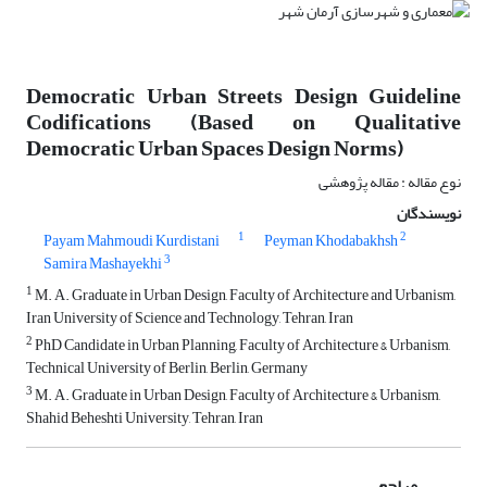
Democratic Urban Streets Design Guideline
Codifications (Based on Qualitative
Democratic Urban Spaces Design Norms)
نوع مقاله : مقاله پژوهشی
نویسندگان
1
2
Payam Mahmoudi Kurdistani
Peyman Khodabakhsh
3
Samira Mashayekhi
1
M. A. Graduate in Urban Design, Faculty of Architecture and Urbanism,
Iran University of Science and Technology, Tehran, Iran
2
PhD Candidate in Urban Planning, Faculty of Architecture & Urbanism,
Technical University of Berlin, Berlin, Germany
3
M. A. Graduate in Urban Design, Faculty of Architecture & Urbanism,
Shahid Beheshti University, Tehran, Iran
مراجع