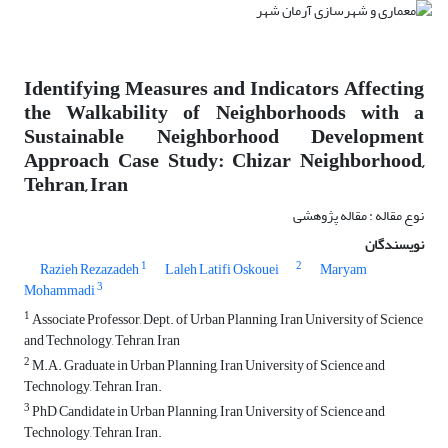
Identifying Measures and Indicators Affecting
the Walkability of Neighborhoods with a
Sustainable Neighborhood Development
Approach Case Study: Chizar Neighborhood,
Tehran, Iran
نوع مقاله : مقاله پژوهشی
نویسندگان
1
2
Razieh Rezazadeh
Laleh Latifi Oskouei
Maryam
3
Mohammadi
1
Associate Professor, Dept. of Urban Planning, Iran University of Science
and Technology, Tehran, Iran
2
M.A. Graduate in Urban Planning, Iran University of Science and
Technology, Tehran, Iran.
3
PhD Candidate in Urban Planning, Iran University of Science and
Technology, Tehran, Iran.