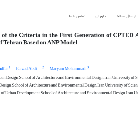
ارسال مقاله
داوران
تماس با ما
 of the Criteria in the First Generation of CPTED 
f Tehran Based on ANP Model
1
2
3
adfar
Farzad Abdi
Maryam Mohammadi
ban Design, School of Architecture and Environmental Design, Iran University of Sc
esign, School of Architecture and Environmental Design, Iran University of Scienc
of Urban Development, School of Architecture and Environmental Design, Iran Univ