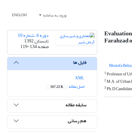
ورود به سامانه
ENGLISH
Evaluation
دوره 6، شماره 10
Farahzad o
تابستان 1392
صفحه
119-134
فایل ها
Mostafa Behz
1
Professor of Ur
XML
2
M.A. of Urban D
اصل مقاله
567.22 K
3
Ph.D Candidate 
سابقه مقاله
هم رسانی