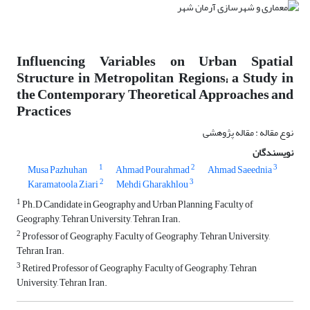
Influencing Variables on Urban Spatial
Structure in Metropolitan Regions; a Study in
the Contemporary Theoretical Approaches and
Practices
نوع مقاله : مقاله پژوهشی
نویسندگان
1
2
3
Musa Pazhuhan
Ahmad Pourahmad
Ahmad Saeednia
2
3
Karamatoola Ziari
Mehdi Gharakhlou
1
Ph.D Candidate in Geography and Urban Planning, Faculty of
Geography, Tehran University, Tehran, Iran.
2
Professor of Geography, Faculty of Geography, Tehran University,
Tehran, Iran.
3
Retired Professor of Geography, Faculty of Geography, Tehran
University, Tehran, Iran.