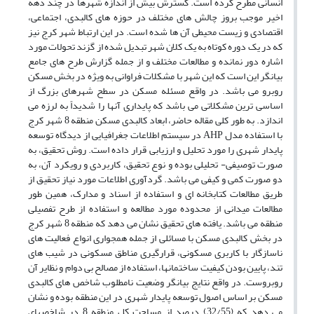
انسانی مطرح کرده است. گسترش بیش از اندازه شهرها در چند دهه
اخیر موجب بروز چالش های مختلف در حوزه های کالبدی، اجتماعی،
اقتصادی و زیست محیطی آن ها شده است. در این ارتباط شهر کرج نیز
که در یک دوره کوتاه به یک کلان شهر تبدیل شده از گزند تحولات مورد
اشاره دور نمانده و مطالعات مختلف و از جمله گزارش طرح های جامع
بیانگر این است که این شهر با مشکلات فراوانی به ویژه در بخش مسکن
روبرو می باشد. در واقع مسئله مسکن در سطح شهرهای بزرگ از
اساسی ترین مشکلاتی می باشد که پایداری آنها را شدیداً به لرزه می
اندازد. به طور کلی مقاله حاضر، ابعاد کالبدی مسکن منطقه 8 شهر کرج
با استفاده مدل AHP در سیستم اطلاعات جغرافیایی از دیدگاه توسعه
پایدار شهری را مورد تحلیل و ارزیابی قرار داده است. روش تحقیق، به
صورت توصیفی- تحلیلی بوده و نوع تحقیق، کاربردی و رویکرد آن، به
دو صورت کمی و کیفی می باشد. گردآوری اطلاعات مورد نیاز تحقیق از
طریق مطالعات کتابخانه ای و استفاده از اسناد و مدارک، همین طور
مطالعات میدانی از محدوده مورد مطالعه و استفاده از طرح تفصیلی
منطقه می باشد. یافته های تحقیق نشان می دهد که منطقه 8 شهر کرج
در بخش کالبدی مسکن با مسائلی از جمله همجواری انواع فعالیت های
ناسازگار با کاربری مسکونی، قرارگیری مناطق مسکونی در شیب های
تند، پایین بودن کیفیت ساختمانها، استفاده از مصالح بی دوام و نظایر آن
روبروست. در واقع نتایج بیانگر وضعیت نامطلوب شاخص های کالبدی
مسکن بر اساس اصول توسعه پایدار شهری در این منطقه بوده و نشان
می دهد که (32/55) درصد از مساحت کل منطقه 8 در شاخصهای