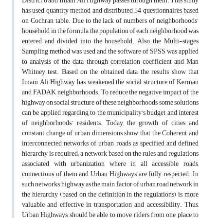
District 8 and Imam Ali Highway passes through them. This study
has used quantity method and distributed 54 questionnaires based
on Cochran table. Due to the lack of numbers of neighborhoods’
household, in the formula, the population of each neighborhood was
entered and divided into the household. Also, the Multi-stages
Sampling method was used and the software of SPSS was applied
to analysis of the data through correlation coefficient and Man
Whitney test. Based on the obtained data, the results show that
Imam Ali Highway has weakened the social structure of Kerman
and FADAK neighborhoods. To reduce the negative impact of the
highway on social structure of these neighborhoods, some solutions
can be applied regarding to the municipality’s budget and interest
of neighborhoods’ residents. Today, the growth of cities and
constant change of urban dimensions show that the Coherent and
interconnected networks of urban roads as specified and defined
hierarchy is required; a network based on the rules and regulations
associated with urbanization where in all accessible roads,
connections of them and Urban Highways are fully respected. In
such networks, highway as the main factor of urban road network in
the hierarchy (based on the definition in the regulations) is more
valuable and effective in transportation and accessibility. Thus,
Urban Highways should be able to move riders from one place to