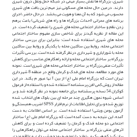
شهری، بزرگراه ها نقش بسیار مهمی در شبکه حمل ونقل درون شهری
دارند. درعین حال محله های مسکونی نیز مهم ترین بافت های شهری
محسوب می شود که به آن معنا و هویت می بخشد. درحال حاضر، اجرای
برنامه های عمرانی (احداث بزرگراه ها و راه های شریانی) باعث برهم
زدن نظم و ساختار اجتماعی محله های شهری را تضعیف کرده است. در
این مقاله از نظریه گیدنز برای شاخص سازی مفهوم ساختار اجتماعی
محله های شهری استفاده شده است؛ بنابراین برای بررسی ساختار
اجتماعی محله، روابط بین ساکنین محله با یکدیگر و روابط بین ساکنین
محله با شورایاری و شهرداری درنظر گرفته شده است. بررسی تأثیرات
بزرگراه بر ساختار اجتماعی محله و ارائه راهکارهای مناسب برای کاهش
تأثیرات منفی بزرگراه بر ساختار اجتماعی محله های شهری است. نمونه
های مورد مطالعه، محله های فدک و کرمان واقع در منطقه 8 شهرداری
تهران است که بزرگراه امام علی (ع) از بین آ نها عبور م یکند. در این
مقاله از روش کمی (فن پرسشنامه) استفاده شده و با استفاده از فرمول
کوکران 54 نسخه پرسشنامه برای جامعه نمونه در نظر گرفته شد و بر
اساس شیوه نمون هگیری چند مرحله ای بین بلوک های انتخاب شده
توزیع شده و برای تحلیل اطلاعات از نرم افزار SPSS (ضریب همبستگی و
آزمون یومن ویتنی) استفاده شده است. بر اساس اطلاعات به دست
آمده، این نتیجه به دست آمده است که بزرگراه امام علی (ع) ساختار
اجتماعی دو محله فدک و کرمان را تضعیف کرده است و برای کاهش
اثرهای منفی بزرگراه بر ساختار اجتماعی محله می توان راهکارهایی را
بیان کرد که هر یک می تواند با توجه به بودجه شهرداری و علاقه مندی