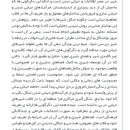
شهر در عصر اطلاعات و جهانی شدن است و آنکه این دگرگونی ها که
ماحصل آن از دید بسیاری از اندیشمندان، فرآیندهای جهانی شدن و
جهانی سازی و فروریختن ساختارهای معمول و باز تعریف آن ها در قالب
مفاهیم جهانی است چگونه شکل شهرها را تغییر می دهد. پژوهش در
این نوشتار مبتنی بر روش تبیینی – تحلیلی است که با توجه به کیفی بودن
مسئله، تحلیل به شیوه تطبیقی انجام شده است. سعی بر آن است با
مرور نوشتگان و آرای صاحب نظران، جنبه هایی از این تحولات در رابطه با
شهر بررسی شود، مهم ترین ویژگی تبعی آن ها یعنی مقوله شهرهای
جهانی مورد مداقه گیرد و دگرگونی های ناشی از آن در ابعاد کالبدی و
غیر کالبدی شهر و فضای شهری مورد تحلیل و تطبیق قرار گیرد. حالتی
که در آن توسعه شهری به کمک فضاهای سایبری و در همپوشی با
واقعیت موجود به عنوان مکمل فضاهای شهری، به صورت هیبریدی و با
منطق شبکه ای معنادار می شود. خصوصیت چنین فضایی تسلط بر
محدودیت های زمانی و مکانی است که عموماً باعث گردیده مسائل
بنیادی زندگی انسان امروزی بردی جهانی پیدا کنند، جامعه جهانی بیش
از پیش وابسته شود و بسیاری از فرآیندهای جهانی شدن شکل بگیرند
که خود به تبع، شکل گیری مراکزی فرا منطقه ای را در قالب شهرهای
جهانی در پی داشته است. نتیجه همه این دگرگونی ها ارائه ی تعریف
جدیدی از زمان و جغرافیا به صورت اجتماعات فراملی و چندگانگی
فرهنگی است. فضاهای شهری و طراحی آن در این شرایط باز تعریف می
شود و قالب های مفهومی، هندسی و شکلی جدیدی در لای هها و مقیاس
های مختلف شهر بر پایه سیستم شبکه ای شهرها و مبتنی بر رویه ی