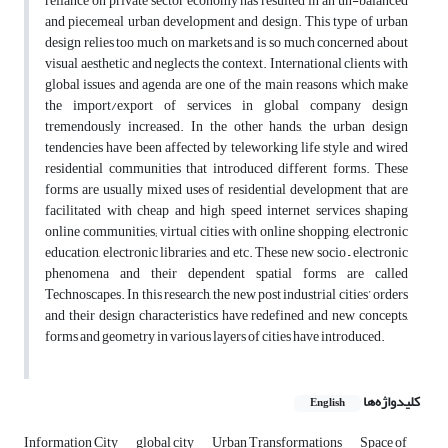
reliance on private sector economy has resulted in an un-balanced
and piecemeal urban development and design. This type of urban
design relies too much on markets and is so much concerned about
visual aesthetic and neglects the context. International clients with
global issues and agenda are one of the main reasons which make
the import/export of services in global company design
tremendously increased. In the other hands, the urban design
tendencies have been affected by teleworking life style and wired
residential communities that introduced different forms. These
forms are usually mixed uses of residential development that are
facilitated with cheap and high speed internet services shaping
online communities; virtual cities with online shopping, electronic
education, electronic libraries, and etc. These new socio – electronic
phenomena and their dependent spatial forms are called
Technoscapes. In this research, the new post industrial cities’ orders
and their design characteristics have redefined and new concepts,
forms and geometry in various layers of cities have introduced.
کلیدواژه‌ها
English
Information City
global city
Urban Transformations
Space of