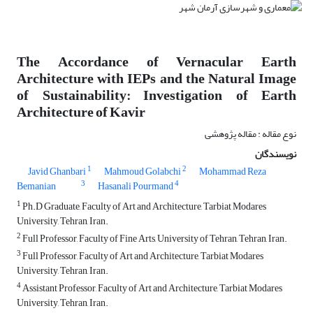
The Accordance of Vernacular Earth
Architecture with IEPs and the Natural Image
of Sustainability: Investigation of Earth
Architecture of Kavir
نوع مقاله : مقاله پژوهشی
نویسندگان
1
2
Javid Ghanbari
Mahmoud Golabchi
Mohammad Reza
3
4
Bemanian
Hasanali Pourmand
1
Ph.D Graduate, Faculty of Art and Architecture, Tarbiat Modares
University, Tehran, Iran.
2
Full Professor, Faculty of Fine Arts, University of Tehran, Tehran, Iran.
3
Full Professor, Faculty of Art and Architecture, Tarbiat Modares
University, Tehran, Iran.
4
Assistant Professor, Faculty of Art and Architecture, Tarbiat Modares
University, Tehran, Iran.