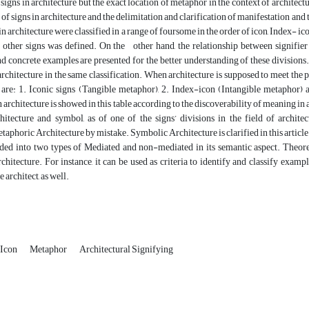
signs in architecture but the exact location of metaphor in the context of architectu
n of signs in architecture and the delimitation and clarification of manifestation and
s in architecture were classified in a range of foursome in the order of icon, Index- 
other signs was defined. On the other hand, the relationship between signifier a
 concrete examples are presented for the better understanding of these divisions. 
rchitecture in the same classification. When architecture is supposed to meet the p
are: 1. Iconic signs (Tangible metaphor), 2. Index-icon (Intangible metaphor) a
 architecture is showed in this table according to the discoverability of meaning in
hitecture and symbol, as of one of the signs’ divisions in the field of archite
taphoric Architecture by mistake. Symbolic Architecture is clarified in this article a
ided into two types of Mediated and non-mediated in its semantic aspect. Theoret
chitecture. For instance, it can be used as criteria to identify and classify examp
e architect, as well.
Icon
Metaphor
Architectural Signifying