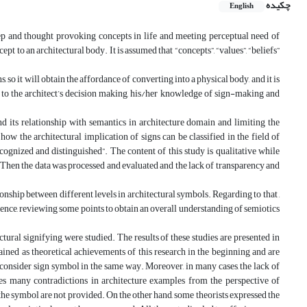
چکیده
English
eep and thought provoking concepts in life and meeting perceptual need of
pt to an architectural body. It is assumed that “concepts”, “values”, “beliefs”
 so it will obtain the affordance of converting into a physical body, and it is
g to the architect’s decision making, his/her knowledge of sign-making and
nd its relationship with semantics in architecture domain and limiting the
how the architectural implication of signs can be classified in the field of
cognized and distinguished”. The content of this study is qualitative while
. Then the data was processed and evaluated and the lack of transparency and
ionship between different levels in architectural symbols. Regarding to that ,
cience, reviewing some points to obtain an overall understanding of semiotics
tural signifying were studied. The results of these studies are presented in
tained as theoretical achievements of this research in the beginning and are
, consider sign symbol in the same way. Moreover, in many cases, the lack of
ses many contradictions in architecture examples from the perspective of
f the symbol are not provided. On the other hand, some theorists expressed the