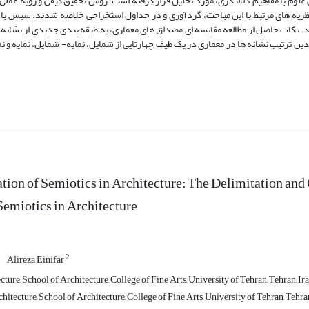
علوم با مفاهیم دلالتگری، مورد تحلیل قرار گرفته است. روش تحقیق کیفی و رویه عملی آ
نظریه های مرتبط با این مباحث، گردآوری و در جداول استخراجی خلاصه شدند. سپس با م
 نکات حاصل از مطالعه مقایسه ای مصداق های معماری، به طبقه بندی جدیدی از نشانه ه
 ترتیب نشانه ها در معماری در یک طیف چهارتایی از شمایل، نمایه- شمایل، نمایه و نم
ation of Semiotics in Architecture: The Delimitation and 
emiotics in Architecture
2
Alireza Einifar
ture, School of Architecture, College of Fine Arts, University of Tehran, Tehran, Ir
hitecture, School of Architecture, College of Fine Arts, University of Tehran, Tehran