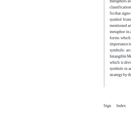
metaphors as 
classificatio
So that, sign
symbol from 
mentioned and
metaphor in a
forms which 
importance in
symbolic arc
Intangible Me
which is div
symbols in ar
strategy by th
Sign
Index