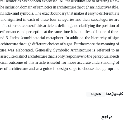
ral semiotics has not been expressed. All these studies led to offering a new
 the inclusion domain of semiotics in architecture through an inductive table.
icon, Index and symbols. The exact boundary that makes it easy to differentiate
nd signified in each of these four categories and their subcategories are
The other outcome of this article is defining and clarifying the position of
erformance and perception at the same time, it is manifested in one of three
nd, 3. Index (combinatorial metaphor). In addition, the hierarchy of sign
 architecture through different choices of signs. Furthermore, the meaning of
cture, was elaborated. Generally, Symbolic Architecture is referred to as
s a quite distinct architecture that is only responsive to the perceptual needs
ical outcome of this article is useful for more accurate understanding of
les of architecture and as a guide in design stage to choose the appropriate
کلیدواژه‌ها
English
مراجع