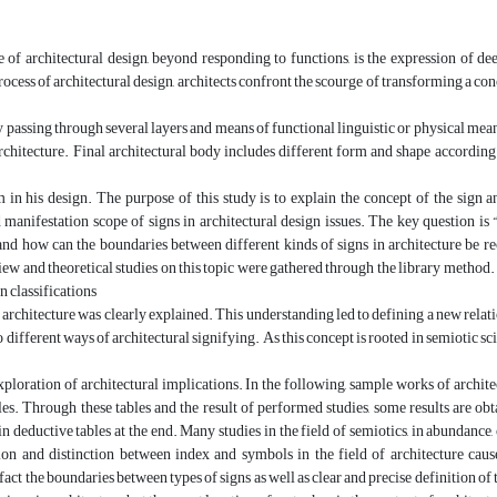
 of architectural design, beyond responding to functions, is the expression of d
ocess of architectural design, architects confront the scourge of transforming a conce
y passing through several layers and means of functional linguistic or physical means,
rchitecture. Final architectural body includes different form and shape accordin
 in his design. The purpose of this study is to explain the concept of the sign a
manifestation scope of signs in architectural design issues. The key question is “
and how can the boundaries between different kinds of signs in architecture be re
view and theoretical studies on this topic were gathered through the library method
n classifications
of architecture was clearly explained. This understanding led to defining a new relat
o different ways of architectural signifying. As this concept is rooted in semiotic s
xploration of architectural implications. In the following, sample works of architec
les. Through these tables and the result of performed studies, some results are ob
 deductive tables at the end. Many studies in the field of semiotics, in abundance
tion and distinction between index and symbols in the field of architecture cau
 fact the boundaries between types of signs as well as clear and precise definition o