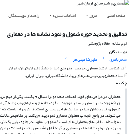
صفحه اصلی
مرور
اطلاعات نشریه
راهنمای نویسندگان
تدقیق و تحدید حوزه شمول و نمود نشانه ها در معماری
نوع مقاله : مقاله پژوهشی
نویسندگان
2
1
سحر باقری
علیرضا عینی فر
1
کارشناسی ارشد معماری، پردیس هنرهای زیبا، دانشگاه تهران، تهران، ایران.
2
استاد معماری، پردیس هنرهای زیبا، دانشگاه تهران، تهران، ایران.
چکیده
معماران در طراحی های خود، اهداف متعددی را دنبال م یکنند. یکی از مهم ترین
چراکه وجه تمایز انسان از سایر موجودات قوه ناطقه او و نیازهای مربوط به آن 
شمول و نمود نشان هها در مباحث طراحی معماری است. فرض بر این است که "مفهوم
می شوند. در واقع آنچه ب هعنوان معماری نمود پیدا م یکند، بر مفاهیمی دلالت 
به واسطه انتخاب های معماران های است که موجب تفاوت در جلوه نهایی یک اث
و مرز بین انواع نشانه ها در معماری چگونه قابل تشخیص و تمییز است؟ در این 