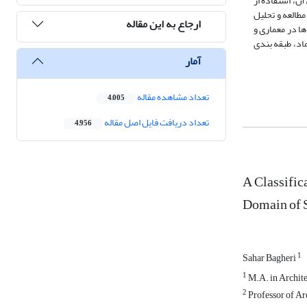
ن، استفاده از
طالعه و تحلیل
ارجاع به این مقاله
ا در معماری و
اد، طبقه بندی
آمار
تعداد مشاهده مقاله
4,005
تعداد دریافت فایل اصل مقاله
4,956
A Classific
Domain of S
1
Sahar Bagheri
1
M.A. in Architec
2
Professor of Arc