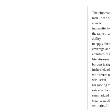
The objective
man. In the pr
convert
into matter b
the same in a
ability
to apply them
coverage and 
architecture 
literature re
borders in sig
in the field 
we referred t
was useful
for rooting e
extracted tab
summarized in
clear separa
semiotics. In