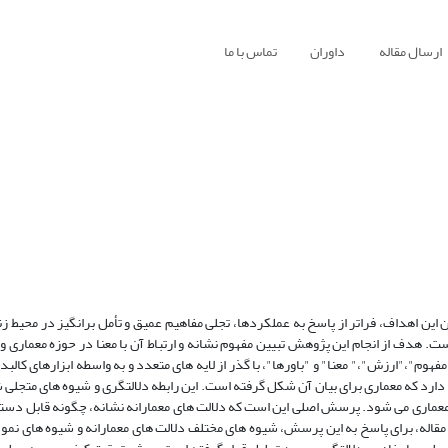
ارسال مقاله
داوران
تماس با ما
 این اهداف، فراتر از پاسخ به عملکردها، تجلی مفاهیم عمیق و تأمل برانگیز در محیط ز
است. هدف از انجام این پژوهش تبیین مفهوم نشانه و ارتباط آن با معنا در حوزه معماری 
"،"ارزش"،" معنا" و "باورها"، با گذر از لایه های متعدد و به واسطه ابزارهای کالبد
دارد که معماری برای بیان آن شکل گرفته است. این رابطه دلالتگری و شیوه های متجلی ش
ر معماری می شود. پرسش اصلی این است که دلالت های معمارانه نشانه، چگونه قابل دس
مقاله، برای پاسخ به این پرسش، شیوه های مختلف دلالت های معمارانه و شیوه های نمود