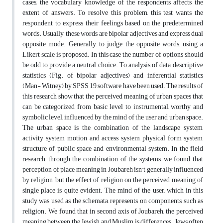
cases, the vocabulary knowledge of the respondents affects the
extent of answers. To resolve this problem, this test wants the
respondent to express their feelings based on the predetermined
words. Usually, these words are bipolar adjectives and express dual
opposite mode. Generally, to judge the opposite words, using a
Likert scale is proposed. In this case the number of options should
be odd to provide a neutral choice. To analysis of data, descriptive
statistics (Fig. of bipolar adjectives) and inferential statistics
(Man- Witney) by SPSS 19 software have been used. The results of
this research show that the perceived meaning of urban spaces that
can be categorized from basic level to instrumental, worthy and
symbolic level, influenced by the mind of the user and urban space.
The urban space is the combination of the landscape system,
activity system, motion and access system, physical form system,
structure of public space and environmental system. In the field
research, through the combination of the systems, we found that
perception of place meaning in Joubareh isn’t generally influenced
by religion, but the effect of religion on the perceived meaning of
single place is quite evident. The mind of the user, which in this
study was used as the schemata, represents on components such as
religion. We found that in second axis of Joubareh, the perceived
meaning between the Jewish and Muslim is differences. Jews often