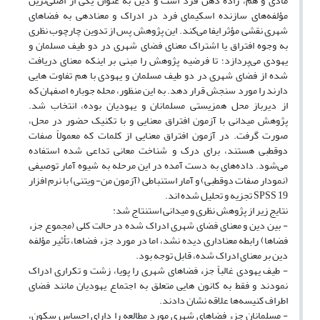
مادی و هم، زاده ذهن فرد است و دین به عنوان یکی از اصلی‌ترین
مؤلفه‌های سازنده اسکیمای فرد در ادراک و معنادهی به فضاهای
شهری نقشی مؤثر ایفا می‌کند. این پژوهش پس از تدوین چارچوب نظری
به وجوه افتراق یا اشتراک معنای فضای شهری در دو طیف مسلمان و
یهودی می‌پردازد؛ تا فرضیه پژوهش را مبنی بر اینکه معنای دریافت
شده از فضای شهری در دو طیف مسلمان و یهودی با هم تفاوت هایی
دارند را مورد سنجش قرار دهد. به این منظور، محله جوباره اصفهان که
از دیرباز محل همزیستی مسلمانان و یهودیان بوده، انتخاب شد.
پژوهش میدانی با آزمون افتراق معنایی و با تکنیک حضور در محل،
صورت گرفت. در آزمون افتراق معنایی از کلمات که معمولاً صفات
دوقطبی هستند، برای درک و شناخت معانی تداعی شده استفاده
می‌شود. داده‌های به دست آمده در این مرحله به شیوه آمار توصیفی
(نمودار صفات دوقطبی) و آمار استنباطی (آزمون من- ویتنی) با نرم افزار
SPSS 19 تجزیه و تحلیل شده اند.
نتایج زیر از پژوهش نظری و میدانی استنتاج شد:
- بین دین و معنای فضای شهری ادراک شده در حالت کلی (مجموع جزء
فضاها) رابطه معناداری دیده نشد، اما در مورد جزء فضاها، تأثیر مؤلفه
دین بر معنای ادراک شده، قابل توجه بود.
- طیف یهودی غالباً جزء فضاهای شهری را پویا، زشت و تکراری ادراک
نمودند و فقط به کانون هایی متعلق به اجتماع یهودیان مانند فضای
اطراف کنیسه‌ها علاقه نشان دادند.
- مسلمانان جزء فضاهای شهری مورد مطالعه را دارای احساس سکون،