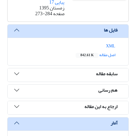
پیاپی 17
زمستان 1395
صفحه
273-284
فایل ها
XML
اصل مقاله
842.61 K
سابقه مقاله
هم رسانی
ارجاع به این مقاله
آمار