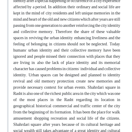
identity after a special happening or occurrence of a city experience
affected by a period. In addition, their ordinary and social life are
kept in the mind of city residents and left unique memories in the
mind and heart of the old and new citizens which after years are still
passing from one generation to another reinforcing the city identity
and collective memory. Therefore, the share of these valuable
spaces in reviving the urban identity, enhancing liveliness and the
feeling of belonging in citizens should not be neglected. Today,
humans’ urban identity and their collective memory have been
ignored and people missed their connection with places that they
are living in, also the lack of place identity and its memorial
character has caused problems in citizens’ individual and collective
identity. Urban spaces can be designed and planned to identity
revival and old memory protection, create new memories and
provide necessary context for urban events. Shahrdari square in
Rasht is also one of the richest public area in the city which was one
of the most places in the Rasht regarding its location in
geographical, historical, commercial and traffic center of the city
from the beginning of its formation. It has been the place for walk,
amusement, shopping, recreation and social life of the citizens.
Shahrdari square after years, because of its cultural heritage and
social wealth still takes advantage of a great identity and cultural