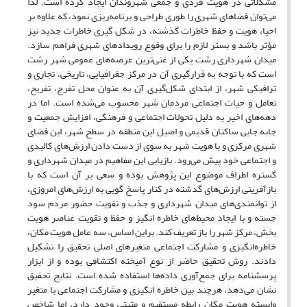
مشکلاتی در هویت فردی و جمعی شهروندان ایجاد کرده است. لذا
می‌توان فضاهای شهری را طوری طراحی و برنامه‌ریزی نمود، که علاوه بر
احیاء هویت و حفظ خاطرات گذشته، در شکل گیری خاطرات جدید نیز
مؤثر باشد و بستر لازم را برای وقوع رویدادهای شهری فراهم سازد.
میدان شهرداری رشت یکی از غنی‌ترین عرصه‌های عمومی شهر رشت
است که با توجه به قرارگیری آن در مرکز جغرافیایی، تاریخی، تجاری و
ترافیکی شهر، از ابتدای شکل‌گیری آن به عنوان محل تفرج، تفریح،
تعامل و حیات اجتماعی مردمان شهر محسوب می‌شده است. اما در
دهه‌های اخیر به دلیل تحولات اجتماعی و فرهنگی، افزایش جمعیت و
جابه جایی ساکنان قدیمی و اصیل این منطقه در سطح شهر، این فضای
شهری مرکزی و با هویت شهر به سوی از دست دادن ارزش‌های کالبدی
و اجتماعی خود پیش می‌رود. بازیابی این مفاهیم در میدان شهرداری و
گستره اطراف موضوع این پژوهش بوده و سعی بر آن است که با
بازآفرینی ارزش‌های گذشته در کنار پاسخ گویی به ارزش‌های امروزی،
از توانمندی‌های میدان شهرداری و جذب و تقویت حضور مردم سود
جسته و با ایجاد محیط‌های خاطره انگیز و حفظ و تقویت عناصر هویت
بخش، مرکز شهر را باز تعریف کند. براین اساس، سه عامل هویت مکان،
خاطره‌انگیزی و مشارکت اجتماعی متغیرهای اصلی تحقیق را تشکیل
دادند. روش تحقیق حاضر از نوع آمیخته اکتشافی بوده و از ابزار
پرسشنامه برای جمع‌آوری داده‌ها استفاده شده است. نتایج تحقیق
نشان می‌دهد، هرچند بین خاطره انگیزی و مشارکت اجتماعی با متغیر
وابسته هویت مکان رابطه مستقیم و مثبتی وجود دارد، اما شاخص