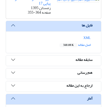
پیاپی 17
زمستان 1395
صفحه
355-364
فایل ها
XML
اصل مقاله
568.08 K
سابقه مقاله
هم رسانی
ارجاع به این مقاله
آمار