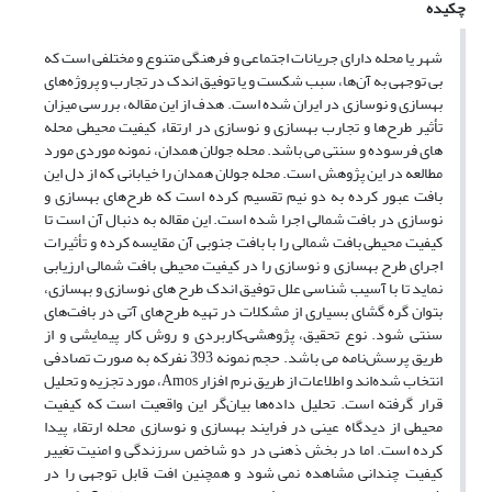
چکیده
شهر یا محله دارای جریانات اجتماعی و فرهنگی متنوع و مختلفی است که
بی توجهی به آن‌ها، سبب شکست و یا توفیق اندک در تجارب و پروژه‌های
بهسازی و نوسازی در ایران شده است. هدف از این مقاله، بررسی میزان
تأثیر طرح‌ها و تجارب بهسازی و نوسازی در ارتقاء کیفیت محیطی محله
های فرسوده و سنتی می باشد. محله جولان همدان، نمونه موردی مورد
مطالعه در این پژوهش است. محله جولان همدان را خیابانی که از دل این
بافت عبور کرده به دو نیم تقسیم کرده است که طرح‌های بهسازی و
نوسازی در بافت شمالی اجرا شده است. این مقاله به دنبال آن است تا
کیفیت محیطی بافت شمالی را با بافت جنوبی آن مقایسه کرده و تأثیرات
اجرای طرح بهسازی و نوسازی را در کیفیت محیطی بافت شمالی ارزیابی
نماید تا با آسیب شناسی علل توفیق اندک طرح های نوسازی و بهسازی،
بتوان گره گشای بسیاری از مشکلات در تهیه طرح‌های آتی در بافت‌های
سنتی شود. نوع تحقیق، پژوهشی–کاربردی و روش کار پیمایشی و از
طریق پرسش‌نامه می باشد. حجم نمونه 393 نفرکه به صورت تصادفی
انتخاب شده‌اند و اطلاعات از طریق نرم افزار Amos، مورد تجزیه و تحلیل
قرار گرفته است. تحلیل داده‌ها بیان‌گر این واقعیت است که کیفیت
محیطی از دیدگاه عینی در فرایند بهسازی و نوسازی محله ارتقاء پیدا
کرده است. اما در بخش ذهنی در دو شاخص سرزندگی و امنیت تغییر
کیفیت چندانی مشاهده نمی شود و همچنین افت قابل توجهی را در