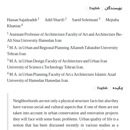
نویسندگان
English
1
2
3
Hassan Sajadzadeh
Adel Sharifi
Saeid Soleimani
Mojtaba
4
Khanian
1
Assistant Professor of Architecture, Faculty of Art and Architecture, Bu-
Ali Sina University, Hamedan, Iran
2
M.A. in Urban and Regional Planning, Allameh Tabatabie University,
Tehran, Iran.
3
M.A. in Urban Design, Faculty of Architecture and Urban, Iran
University of Science & Technology, Tehran, Iran.
4
M.A. in Urban Planning, Faculty of Art & Architecture, Islamic Azad
University of Hamedan, Hamedan, Iran.
چکیده
English
Neighborhoods are not only a physical structure facts, but also they
have various social and cultural aspects that if one of them are not
taken into account in urban conservation and renovation projects,
they will face with some basic problems. Urban quality of life is a
notion that has been discussed recently in various studies as a