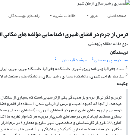
صفحه اصلی
مرور
اطلاعات نشریه
راهنمای نویسندگان
ترس از جرم در فضای شهری؛ شناسایی مؤلفه های مکانی اث
نوع مقاله : مقاله پژوهشی
نویسندگان
2
1
محمدرضا پو رمحمدی
مهشید قربانیان
1
استاد جغرافیا و برنامه ریزی شهری، دانشکده جغرافیا، دانشگاه تبریز، تبریز، ایران
2
استادیار طراحی شهری، دانشکده معماری و شهرسازی، دانشگاه علم و صنعت ایران، ت
چکیده
ترس و نگرانی از جرم و بز هدیدگی یکی از تر سهایی است که بسیاری از ساکنان ش
میدهد. از آنجا که کمبود امنیت و ترس از قربانی شدن، استفاده از قلمرو فض
توصیفی چارچوب های نظری ترس در فضاهای شهری، مؤلفه های محیطی زمینه ساز 
بستری مستعد ایجاد ترس در فضاهای شهری از دریچه هر کدام از نظریه ها آشکا
مکانی- در سه دسته ساختاری، کارکردی و ادراکی- و شاخص ها و سنجه های آن