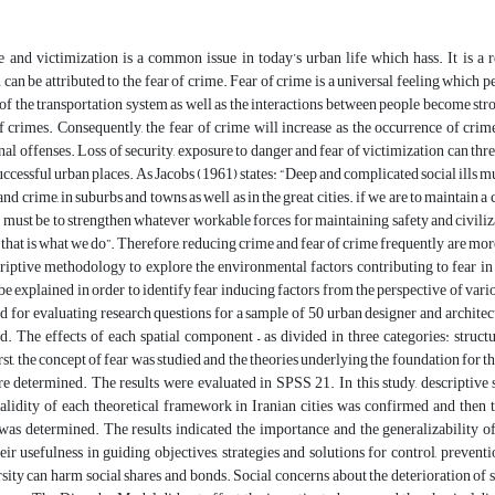
 and victimization is a common issue in today’s urban life which hass. It is a r
 can be attributed to the fear of crime. Fear of crime is a universal feeling which pe
of the transportation system as well as the interactions between people become str
f crimes. Consequently, the fear of crime will increase as the occurrence of cri
nal offenses. Loss of security, exposure to danger and fear of victimization can thr
ccessful urban places. As Jacobs (1961) states: “Deep and complicated social ills mu
nd crime, in suburbs and towns as well as in the great cities. if we are to maintain a
t must be to strengthen whatever workable forces for maintaining safety and civilizat
et that is what we do”. Therefore, reducing crime and fear of crime frequently are mor
criptive methodology to explore the environmental factors contributing to fear i
 be explained in order to identify fear inducing factors from the perspective of vario
d for evaluating research questions for a sample of 50 urban designer and archite
. The effects of each spatial component – as divided in three categories: struct
st, the concept of fear was studied and the theories underlying the foundation for t
 determined. The results were evaluated in SPSS 21. In this study, descriptive st
validity of each theoretical framework in Iranian cities was confirmed and then 
as determined. The results indicated the importance and the generalizability of
ir usefulness in guiding objectives, strategies and solutions for control, preven
rsity can harm social shares and bonds. Social concerns about the deterioration of s