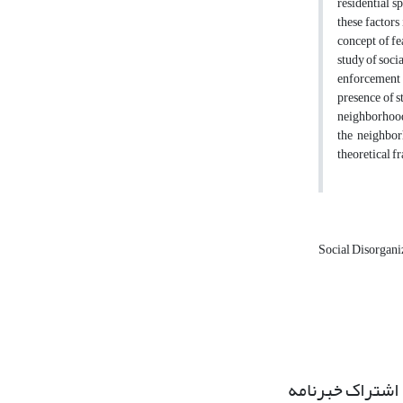
residential s
these factors
concept of fe
study of soci
enforcement w
presence of s
neighborhood 
the neighbor
theoretical f
Social Disorgani
اشتراک خبرنامه