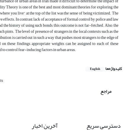
turbance of urban areas in Iran made it difficult to determine the impact of
lity Theory is one of the best and most dominant theories for exploring the
here you live”, at the top of the list was the sense of being victimized. The
e effects. In contrast, lack of acceptance of formal control by police and law
 the history of using such bonds, this outcome is not far-fetched. Also, the
ch pints. The level of presence of strangers in the local contexts such as the
tion is carried out in such a way that pushes most strangers to the edge of
d on these findings, appropriate weights can be assigned to each of these
 to control fear-inducing factors in urban areas.
کلیدواژه‌ها
English
ts
مراجع
دسترسی سریع
آخرین اخبار