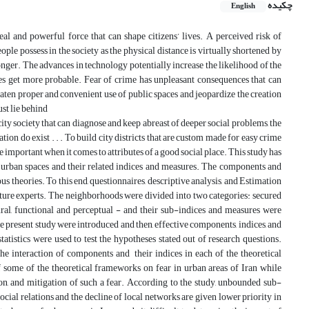
چکیده
English
eal and powerful force that can shape citizens’ lives. A perceived risk of
ople possess in the society as the physical distance is virtually shortened by
onger. The advances in technology potentially increase the likelihood of the
mes get more probable. Fear of crime has unpleasant consequences that can
eaten proper and convenient use of public spaces and jeopardize the creation
st lie behind
 city society that can diagnose and keep abreast of deeper social problems, the
ion do exist . . . To build city districts that are custom made for easy crime
e important when it comes to attributes of a good social place. This study has
n urban spaces and their related indices and measures. The components and
us theories. To this end, questionnaires, descriptive analysis, and Estimation
cture experts. The neighborhoods were divided into two categories: secured
ural, functional and perceptual - and their sub-indices and measures were
he present study were introduced and then, effective components, indices, and
atistics were used to test the hypotheses stated out of research questions.
the interaction of components and their indices in each of the theoretical
 some of the theoretical frameworks on fear in urban areas of Iran while
tion, and mitigation of such a fear. According to the study, unbounded sub-
ocial relations and the decline of local networks are given lower priority in