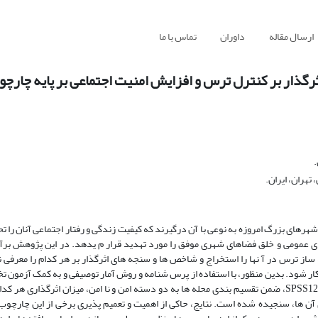
ارسال مقاله
داوران
تماس با ما
رگذار بر کنترل ترس و افزایش امنیت اجتماعی بر پایه چارچ
.
هران، ایران.
هرهای بزرگ امروزه به نوعی با آن درگیرند که کیفیت زندگی و رفتار اجتماعی آنان را ت
ای عمومی و خلق فضاهای شهری موفق را مورد تهدید قرار م یدهد. در این پژوهش برآنیم
ترس در آ نها را استخراج و شاخص ها و سنجه های اثرگذار بر هر کدام را معرفی نم
ر شود. بدین منظور، با استفاده از پرس شنامه و روش آمار توصیفی و به کمک آزمون تخ
آماری 50 نفری از کارشناسان و متخصصین شهر سازی و معماری) در نرم افزار SPSS12، ضمن تقسیم بندی محله ها به دو دسته امن و نا امن، میزان اثر
 ها، سنجیده شده است. نتایج، حاکی از اهمیت و تعمیم پذیری برخی از این چارچوب