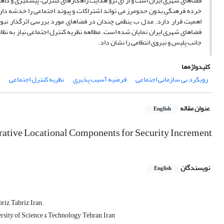
فضاهای شهری ایران است و از ای نرو هدایت راهکارهای کنترلی، پیشگیری و کا
خرده فرهنگیِ بدون حدومرز می تواند اشتراکات و پیوند اجتماعی را خدشه دار س
اهمیت قرار دارد. مدل ب ینظمی چندان در فضاهای مورد بررسی اثرگذار نبود
فضاهای شهری ایران نمایان شده است. مطالعه نظریه کنترل اجتماعی نیاز به نظ
جانب پلیس و نیروی انتظامی را نشان داد.
کلیدواژه‌ها
رویکرد بی سازمانی اجتماعی
فرضیه آسیب پذیری
نظریه کنترل اجتماعی
عنوان مقاله
English
rative Locational Components for Security Increment
نویسندگان
English
z, Tabriz, Iran.
sity of Science & Technology, Tehran, Iran