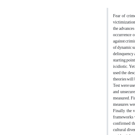
Fear of crime
victimization
the advances 
occurrence o
against crimi
of dynamic su
delinquency a
starting poin
is idiotic. Y
used the des
theories will
Test were use
and unsecured
measured. Fir
measures were
Finally, the 
frameworks w
confirmed the
cultural dive