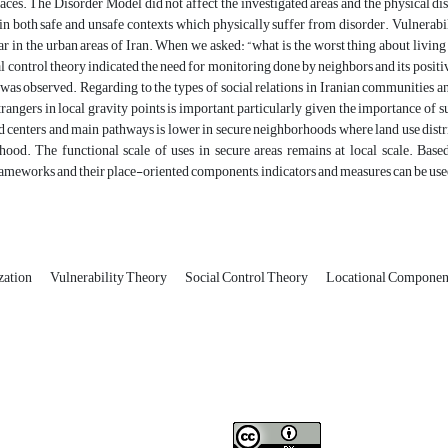
paces. The Disorder Model did not affect the investigated areas and the physical dis
 in both safe and unsafe contexts which physically suffer from disorder. Vulnerabi
ar in the urban areas of Iran. When we asked: “what is the worst thing about living w
al control theory indicated the need for monitoring done by neighbors and its positiv
as observed. Regarding to the types of social relations in Iranian communities and
trangers in local gravity points is important, particularly given the importance of su
centers and main pathways is lower in secure neighborhoods where land use distribu
hood. The functional scale of uses in secure areas remains at local scale. Base
rameworks and their place-oriented components, indicators and measures can be used
zation
Vulnerability Theory
Social Control Theory
Locational Componen