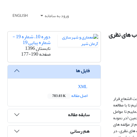
ورود به سامانه
ENGLISH
وب های نظری
دوره 10، شماره 19 -
شماره پیاپی 19
تابستان 1396
صفحه
177-190
فایل ها
XML
اصل مقاله
783.03 K
حت الشعاع قرار
 تا با مطالعه
اییم تا عوامل
سابقه مقاله
مین (در نمونه
گذاری هر کدام از مؤلفه های
هم رسانی
 های نظری، در