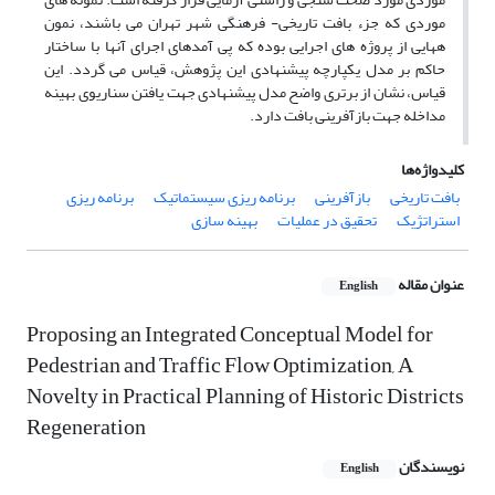
موردی که جزء بافت تاریخی- فرهنگی شهر تهران می باشند، نمون
ههایی از پروژه های اجرایی بوده که پی آمدهای اجرای آنها با ساختار
حاکم بر مدل یکپارچه پیشنهادی این پژوهش، قیاس می گردد. این
قیاس، نشان از برتری واضح مدل پیشنهادی جهت یافتن سناریوی بهینه
مداخله جهت بازآفرینی بافت دارد.
کلیدواژه‌ها
بافت تاریخی
بازآفرینی
برنامه ریزی سیستماتیک
برنامه ریزی
استراتژیک
تحقیق در عملیات
بهینه سازی
عنوان مقاله
English
Proposing an Integrated Conceptual Model for
Pedestrian and Traffic Flow Optimization, A
Novelty in Practical Planning of Historic Districts
Regeneration
نویسندگان
English