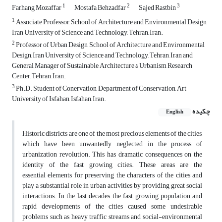
1
2
3
Farhang Mozaffar
Mostafa Behzadfar
Sajed Rastbin
1
Associate Professor, School of Architecture and Environmental Design,
Iran University of Science and Technology, Tehran, Iran.
2
Professor of Urban Design, School of Architecture and Environmental
Design, Iran University of Science and Technology, Tehran, Iran and
General Manager of Sustainable Architecture & Urbanism Research
Center, Tehran, Iran.
3
Ph.D. Student of Conervation, Department of Conservation, Art
University of Isfahan, Isfahan, Iran.
چکیده
English
Historic districts are one of the most precious elements of the cities,
which have been unwantedly neglected in the process of
urbanization revolution. This has dramatic consequences on the
identity of the fast growing cities. These areas are the
essential elements for preserving the characters of the cities and
play a substantial role in urban activities by providing great social
interactions. In the last decades, the fast growing population and
rapid developments of the cities caused some undesirable
problems such as heavy traffic streams and social-environmental