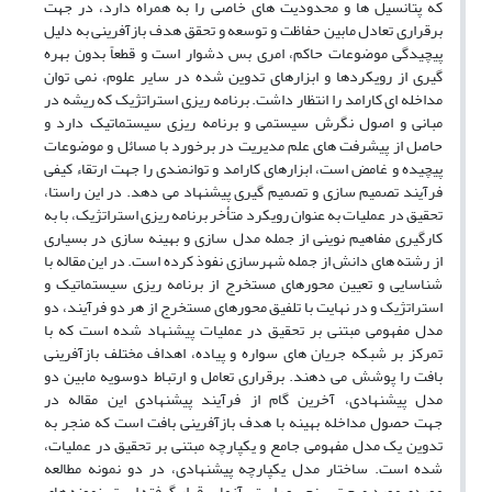
که پتانسیل ها و محدودیت های خاصی را به همراه دارد، در جهت
برقراری تعادل مابین حفاظت و توسعه و تحقق هدف بازآفرینی به دلیل
پیچیدگی موضوعات حاکم، امری بس دشوار است و قطعاً بدون بهره
گیری از رویکردها و ابزارهای تدوین شده در سایر علوم، نمی توان
مداخله ای کارامد را انتظار داشت. برنامه ریزی استراتژیک که ریشه در
مبانی و اصول نگرش سیستمی و برنامه ریزی سیستماتیک دارد و
حاصل از پیشرفت های علم مدیریت در برخورد با مسائل و موضوعات
پیچیده و غامض است، ابزارهای کارامد و توانمندی را جهت ارتقاء کیفی
فرآیند تصمیم سازی و تصمیم گیری پیشنهاد می دهد. در این راستا،
تحقیق در عملیات به عنوان رویکرد متأخر برنامه ریزی استراتژیک، با به
کارگیری مفاهیم نوینی از جمله مدل سازی و بهینه سازی در بسیاری
از رشته های دانش از جمله شهرسازی نفوذ کرده است. در این مقاله با
شناسایی و تعیین محورهای مستخرج از برنامه ریزی سیستماتیک و
استراتژیک و در نهایت با تلفیق محورهای مستخرج از هر دو فرآیند، دو
مدل مفهومی مبتنی بر تحقیق در عملیات پیشنهاد شده است که با
تمرکز بر شبکه جریان های سواره و پیاده، اهداف مختلف بازآفرینی
بافت را پوشش می دهند. برقراری تعامل و ارتباط دوسویه مابین دو
مدل پیشنهادی، آخرین گام از فرآیند پیشنهادی این مقاله در
جهت حصول مداخله بهینه با هدف بازآفرینی بافت است که منجر به
تدوین یک مدل مفهومی جامع و یکپارچه مبتنی بر تحقیق در عملیات،
شده است. ساختار مدل یکپارچه پیشنهادی، در دو نمونه مطالعه
موردی مورد صحت سنجی و راستی آزمایی قرار گرفته است. نمونه های