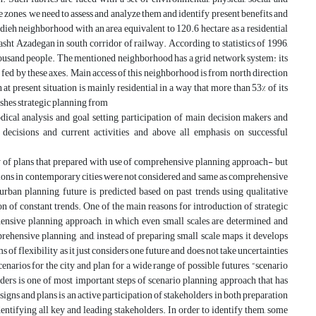
 zones, we need to assess and analyze them and identify present benefits and
dieh neighborhood with an area equivalent to 120.6 hectare as a residential
ht Azadegan in south corridor of railway. According to statistics of 1996,
housand people. The mentioned neighborhood has a grid network system: its
fed by these axes. Main access of this neighborhood is from north direction
 present situation is mainly residential in a way that more than 53% of its
uishes strategic planning from
dical analysis and goal setting, participation of main decision makers and
f decisions and current activities and above all emphasis on successful
y of plans that prepared with use of comprehensive planning approach- but
uations in contemporary cities were not considered and same as comprehensive
rban planning, future is predicted based on past trends using qualitative
n of constant trends. One of the main reasons for introduction of strategic
ensive planning approach, in which even small scales are determined and
prehensive planning, and, instead of preparing small scale maps, it develops
s of flexibility as it just considers one future and does not take uncertainties
narios for the city and plan for a wide range of possible futures, “scenario
ders is one of most important steps of scenario planning approach that has
signs and plans is an active participation of stakeholders in both preparation
dentifying all key and leading stakeholders. In order to identify them, some