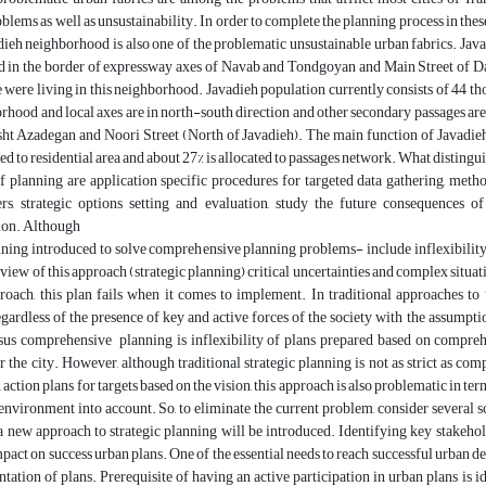
lems as well as unsustainability. In order to complete the planning process in these
dieh neighborhood is also one of the problematic unsustainable urban fabrics. Java
ed in the border of expressway axes of Navab and Tondgoyan and Main Street of Das
were living in this neighborhood. Javadieh population currently consists of 44 t
hood and local axes are in north-south direction and other secondary passages are 
t Azadegan and Noori Street (North of Javadieh). The main function of Javadieh at
ated to residential area and about 27% is allocated to passages network. What disting
f planning are application specific procedures for targeted data gathering, metho
ers, strategic options setting and evaluation, study the future consequences o
ion. Although
anning introduced to solve comprehensive planning problems- include inflexibilit
l view of this approach (strategic planning) critical uncertainties and complex sit
oach, this plan fails when it comes to implement. In traditional approaches to u
ardless of the presence of key and active forces of the society with the assumptio
sus comprehensive planning is inflexibility of plans prepared based on compreh
r the city. However, although traditional strategic planning is not as strict as com
 action plans for targets based on the vision, this approach is also problematic in term
environment into account. So, to eliminate the current problem, consider several sce
a new approach to strategic planning will be introduced. Identifying key stakehol
mpact on success urban plans. One of the essential needs to reach successful urban de
ation of plans. Prerequisite of having an active participation in urban plans is i