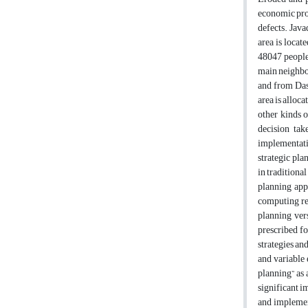
economic prob
defects. Java
area is locat
48047 people 
main neighbor
and from Dash
area is alloc
other kinds o
decision tak
implementat
strategic pl
in traditiona
planning appr
computing reg
planning ver
prescribed fo
strategies and
and variable 
planning” as 
significant i
and implement