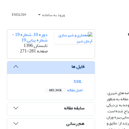
ورود به سامانه
ENGLISH
دوره 10، شماره 19 -
شماره پیاپی 19
تابستان 1396
صفحه
271-281
فایل ها
XML
اصل مقاله
605.34 K
امه های شهری،
قاله به منظور
وجه به نزدیکی
سابقه مقاله
خراج شده است.
ایی بهره وران
هم رسانی
د از: علایق و