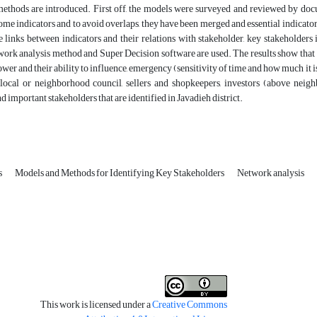
ethods are introduced. First off, the models were surveyed and reviewed by doc
me indicators and to avoid overlaps, they have been merged and essential indicators
he links between indicators and their relations with stakeholder, key stakeholders i
work analysis method and Super Decision software are used. The results show that th
ower and their ability to influence, emergency (sensitivity of time and how much it is
local or neighborhood council, sellers and shopkeepers, investors (above neighb
d important stakeholders that are identified in Javadieh district.
s
Models and Methods for Identifying Key Stakeholders
Network analysis
This work is licensed under a
Creative Commons