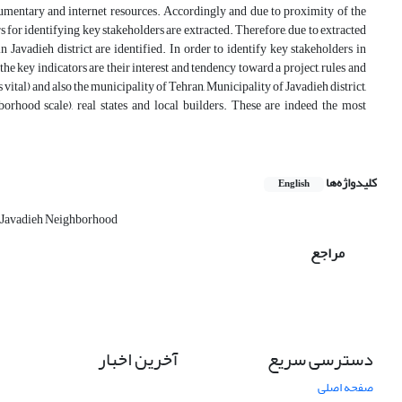
umentary and internet resources. Accordingly and due to proximity of the
 for identifying key stakeholders are extracted. Therefore, due to extracted
n Javadieh district are identified. In order to identify key stakeholders in
e key indicators are their interest and tendency toward a project, rules and
 vital) and also the municipality of Tehran, Municipality of Javadieh district,
orhood scale), real states and local builders. These are indeed the most
کلیدواژه‌ها
English
Javadieh Neighborhood
مراجع
دسترسی سریع
آخرین اخبار
صفحه اصلی