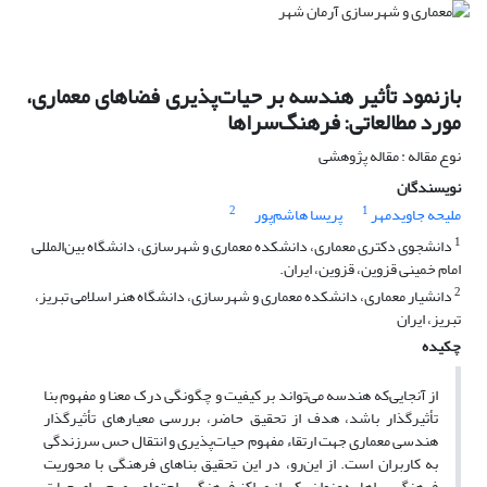
بازنمود تأثیر هندسه بر حیات‌پذیری فضاهای معماری،
مورد مطالعاتی: فرهنگ‌سراها
نوع مقاله : مقاله پژوهشی
نویسندگان
2
1
ملیحه جاویدمهر
پریسا هاشم‌پور
1
دانشجوی دکتری معماری، دانشکده معماری و شهرسازی، دانشگاه بین‌المللی
امام خمینی قزوین، قزوین، ایران.
2
دانشیار معماری، دانشکده معماری و شهرسازی، دانشگاه هنر اسلامی تبریز،
تبریز، ایران
چکیده
از آنجایی‌که هندسه می‌تواند بر کیفیت و چگونگی درک معنا و مفهوم بنا
تأثیرگذار باشد، هدف از تحقیق حاضر، بررسی معیارهای تأثیرگذار
هندسی معماری جهت ارتقاء مفهوم حیات‌پذیری و انتقال حس سرزندگی
به کاربران است. از این‌رو، در این تحقیق بناهای فرهنگی با محوریت
فرهنگ‌سراها به‌عنوان یکی از مراکز فرهنگی- اجتماعی مهم برای حیات