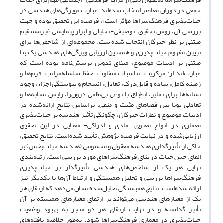
جمعی در دوران معاصر انتخاب ‌شده‌اند. عبارت «ویژگی‌های هندسی در
حیات‌پذیری فرهنگ‌سراها مؤثر است»، فرضیه این تحقیق بوده و جهت
بررسی آن، روش تحقیق، توصیفی- تحلیلی و ابزار پیمایشی غیرمستقیم
مبتنی بر نظر خبرگان انتخاب شده‌است. مجموعه‌ای از شاخص‌ها برای
تبیین مفهوم حیات‌پذیری و همچنین ارزیابی ویژگی‌های هندسی یک بنا
مبتنی بر ادبیات موضوع، مبنای تدوین پرسش‌نامه‌ بوده است که
عبارت‌اند از: مرکزیت، تناسبات متفاوت، حفظ سلسله‌مراتب، فرم‌ها و
زمینه‌ کامل، ساده و قابل‌درک، تعادل، انسجام و پیوستگی اجزاء، وجود
نشانه‌ها برای تمایز، انطباق با نوعی بی‌نظمی درون‌زا، زایش تشابه‌ها و
تعادلی پویا بین فضاهای مثبت و منفی. براساس نتایج ارائه‌شده در
ادبیات موضوع و نظرات خبرگان، چگونگی تأثیر هندسه بر حیات‌پذیری
معماری در انواع معنوی، مادی و ادراکی- معنایی در این تحقیق
ارزیابی‌شده و در نهایت فرضیه پژوهش تأیید شده‌است. نتایج تحقیق،
حاکی از تأثیرگذاری هندسه معقول و محسوس (هندسه حیات‌بخش) بر
القای حس حیات در بنای فرهنگ‌سراهای مورد بررسی است. رتبه‌بندی
نهایی هر یک از شاخص‌های هندسی تأثیرگذار بر حیات‌پذیری
فرهنگ‌سراها بررسی و تحلیل همبستگی و ارتباط آن‌ها با یکدیگر نیز
ارائه شده‌است. نتایج همبستگی تحلیل‌شده نشان می‌دهد که ارتقای هر
یک از معیارهای هندسی می‌تواند بر ارتقای معیارهای همبسته بر آن
تأثیر گذاشته و در نهایت ارتقای هر دو منجر ‌به بهبود وضعیت
حیات‌پذیری در معماری فرهنگ‌سراها شود. به‌طور خلاصه یافته‌های