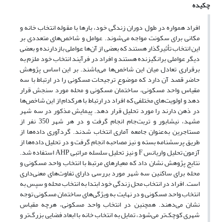
چکیده
افراد همواره در طول دوران زندگی خود، بارها با مقوله انتخاب خانه و
مکانی برای سکونت مواجه می‌شوند. عوامل و شاخص‌های متعددی بر
این انتخاب تأثیرگذار هستند که بعضی از آن‌ها عواملی بازدارنده و بعضی
دیگر عواملی برانگیزنده هستند و افراد در فرآیند انتخاب خود ملزم به
برقراری تعادل میان این شاخص‌ها می‌باشند. بر این اساس پژوهش
حاضر قصد آن دارد که موضوع ترجیحات مسکونی را در ارتباط با سه
مقیاس واحد مسکونی، ساختمان مسکونی و محله مورد سنجش قرار
دهد و اولویت‌های مختلفی که افراد در ارتباط با هرکدام از این شاخص‌ها
در ذهن دارند را مورد تحلیل قرار دهد. پیمایش مذکور در سه شهر
مشهد، نیشابور و تربت‌جام انجام گرفت و در هر شهر 350 نفر از
مستاجرین به‌عنوان جامعه آماری انتخاب شدند. گردآوری داده‌ها از
طریق پرسشنامه بسته و نیز مصاحبه انجام گرفت و در تحلیل داده‌ها از
آزمون تحلیل واریانس F و نیز تحلیل سلسله مراتبی AHP استفاده شد.
نتایج پژوهش نشان داد که معیارهای مرتبط با انتخاب واحد مسکونی و
محله برای ساکنین سه شهر مورد بررسی دارای تفاوت‌های معنی‌داری
است. افراد در انتخاب محل زندگی خود ابتدا به انتخاب محله و سپس به
انتخاب واحد مسکونی و در نهایت به ویژگی‌های ساختمان مسکونی توجه
نشان می‌دهند. همچنین در انتخاب واحد مسکونی، هرچه مقیاس
شهری کوچک‌تر می‌شود، تمایل به انتخاب خانه با ابعاد فضایی بزرگ‌تر و