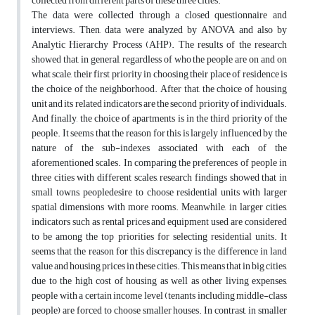
collected from different parts of these three cities.
The data were collected through a closed questionnaire and
interviews. Then, data were analyzed by ANOVA and also by
Analytic Hierarchy Process (AHP). The results of the research
showed that, in general, regardless of who the people are on and on
what scale, their first priority in choosing their place of residence is
the choice of the neighborhood. After that, the choice of housing
unit and its related indicators are the second priority of individuals.
And finally, the choice of apartments is in the third priority of the
people. It seems that the reason for this is largely influenced by the
nature of the sub-indexes associated with each of the
aforementioned scales. In comparing the preferences of people in
three cities with different scales, research findings showed that in
small towns, peopledesire to choose residential units with larger
spatial dimensions with more rooms. Meanwhile, in larger cities,
indicators such as rental prices and equipment used are considered
to be among the top priorities for selecting residential units. It
seems that the reason for this discrepancy is the difference in land
value and housing prices in these cities. This means that in big cities,
due to the high cost of housing as well as other living expenses,
people with a certain income level (tenants including middle-class
people) are forced to choose smaller houses. In contrast, in smaller