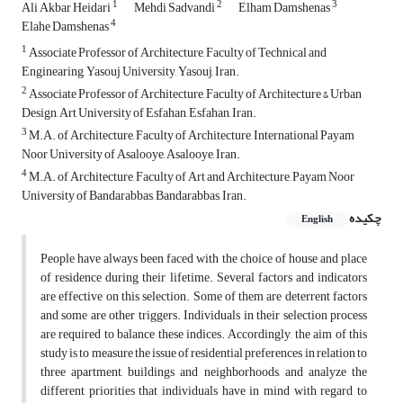
1
2
3
Ali Akbar Heidari
Mehdi Sadvandi
Elham Damshenas
4
Elahe Damshenas
1
Associate Professor of Architecture, Faculty of Technical and
Enginearing, Yasouj University, Yasouj, Iran.
2
Associate Professor of Architecture, Faculty of Architecture & Urban
Design, Art University of Esfahan, Esfahan, Iran.
3
M.A. of Architecture, Faculty of Architecture, International Payam
Noor University of Asalooye, Asalooye, Iran.
4
M.A. of Architecture, Faculty of Art and Architecture, Payam Noor
University of Bandarabbas, Bandarabbas, Iran.
چکیده
English
People have always been faced with the choice of house and place
of residence during their lifetime. Several factors and indicators
are effective on this selection. Some of them are deterrent factors
and some are other triggers. Individuals in their selection process
are required to balance these indices. Accordingly, the aim of this
study is to measure the issue of residential preferences in relation to
three apartment, buildings and neighborhoods, and analyze the
different priorities that individuals have in mind with regard to