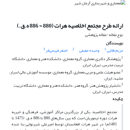
ارائه طرح مجتمع اخلاصیه هرات (880 - 886 ه.ق.)
نوع مقاله : مقاله پژوهشی
نویسندگان
3
2
1
مریم طلایی
وحیده عفیفی
اصغر فهیمی‌فر
1
پژوهشگر دکتری معماری، گروه معماری، دانشکده هنر و معماری، دانشگاه
تربیت مدرس، تهران، ایران.
2
عضو هیئت علمی و مربی معماری، گروه معماری، موسسه آموزش عالی اسرار،
مشهد، ایران
3
دانشیار پژوهش هنر، گروه هنر، دانشکده هنر و معماری، دانشگاه تربیت
مدرس، تهران، ایران.
چکیده
مجتمع اخلاصیه، یکی از بزرگترین مراکز آموزشی، فرهنگی و خیریه‌
هرات دوره تیموریان است که بین سال‌های 880 تا 886 ه.ق. (1475 تا
1481م) در شهر هرات افغانستان توسط امیر‌علی ‌شیرنوایی بنا شده