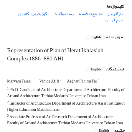
کلیدواژه‌ها
بازآفرینی
مجتمع اخلاصیه
رساله ‌وقفیه
الگوی فرمی- کالبدی
طرح فرضی
عنوان مقاله
English
Representation of Plan of Herat Ikhlasiah
Complex (886-880 AH)
نویسندگان
English
1
2
3
Maryam Talaei
Vahide Afifi
Asghar Fahimi Far
1
Ph.D. Candidate of Architecture, Department of Architecture, Faculty of
Art and Architecture, Tarbiat Modares University, Tehran, Iran.
2
Instructor of Architecture, Department of Architecture, Asrar Institute of
Higher Education, Mashhad, Iran.
3
Associate Professor of Art Research, Department of Architecture,
Faculty of Art and Architecture, Tarbiat Modares University, Tehran, Iran.
چکیده
English