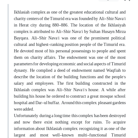
Ikhlasiah complex as one of the greatest educational, cultural and
charity centers of the Timurid era, was founded by Ali-Shir Nava’i
in Herat city during 880-886. The location of the Ikhlasiyah
complex is attributed to Ali-Shir Nava’i by Sultan Husayn Mirza
Bayqara. Ali-Shir Nava’i was one of the prominent political,
cultural, and highest-ranking position people of the Timurid era.
He devoted most of his personal possessings to people and spent
them on charity affairs. The endowment was one of the most
parameters for developing economic and social aspects of Timurid
dynasty. He complied a deed of endowment named Waqfiah to
describe the location of the building functions and the people’s
salary and employees. The first building constructed in the
Ikhlasiah complex was Ali-Shir Nava’i’s house. A while after
building his house, he ordered to construct a great mosque, school,
hospital, and Dar-ul huffaz. Around this complex, pleasant gardens
were added.
Unfortunately, during a long time, this complex has been destroyed
and now there exist nothing except for ruins. To acquire
information about Ikhlasiah complex, recognizing it as one of the
largest and most well-known multi-functional Timurid