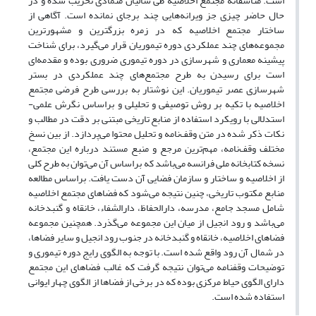
است. متأسفانه مجتمع اخلاصیه طی سالیان متمادی تخریب شده و در
حال حاضر چیزی جز ویرانه‌هایی چند برجای نمانده است. آگاهی از
ساختار مجتمع اخلاصیه که در زمره بزرگترین و مشهورترین
مجموعه‌های چند عملکردی دوره تیموریان قرار می‌گیرد، برای شناخت
پیشینه معماری و شهرسازی در دوره تیموری ضروری بوده و مقدمه‌ای
است برای رسیدن به طرح مجتمع‌های چند عملکردی در بستر
شهرسازی عصر تیموریان. این نوشتار به بررسی طرح فرضی مجتمع
اخلاصیه با تکیه بر روش توصیفی و تحلیلی و براساس نگرش علمی-
استدلالی با رویکرد استفاده از منابع تاریخی مبتنی بر دقت در مطالب و
نکات ذکر شده در متن وقف‌نامه و تحلیل محتوا می‌پردازد. از بین نسخ
مختلف وقف‌نامه، مهم‌ترین مرجع و منبع مستند درباره این مجتمع،
نسخه کتابخانه ملی فرانسه می‌باشد که بر‌اساس آن می‌توان به طرح کلی
از اخلاصیه و ساختار و سازمان فضایی آن دست یافت. براساس مطالعه
منابع مکتوب تاریخی، چنین نتیجه می‌شود که فضاهای مجتمع اخلاصیه
شامل مسجد جامع، مدرسه، دارالحفاظ، دارالشفاء، خانقاه و گنبدخانه
می‌باشد و رود انجیل از میان این مجموعه می‌گذرد. همچنین مجموعه
فضاهای اخلاصیه، خانقاه و گنبدخانه در جنوب رود انجیل و سایر فضاها،
در شمال آن رود واقع شده است. با توجه به الگوی رایج دوره تیموری و
توضیحات وقفنامه می‌توان نتیجه گرفت که غالب فضاهای این مجتمع
دارای الگوی حیاط مرکزی بوده که در برخی از فضاها از الگوی چهار ایوانی
استفاده شده است.