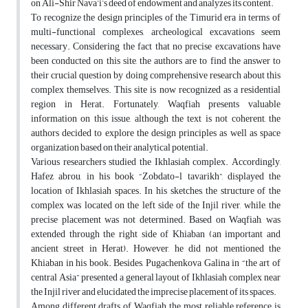
on Ali-Shir Nava’i’s deed of endowment and analyzes its content.
To recognize the design principles of the Timurid era in terms of
multi-functional complexes, archeological excavations seem
necessary. Considering the fact that no precise excavations have
been conducted on this site, the authors are to find the answer to
their crucial question by doing comprehensive research about this
complex themselves. This site is now recognized as a residential
region in Herat. Fortunately, Waqfiah presents valuable
information on this issue, although the text is not coherent, the
authors decided to explore the design principles as well as space
organization based on their analytical potential.
Various researchers studied the Ikhlasiah complex. Accordingly,
Hafez abrou, in his book “Zobdato-l tavarikh”, displayed the
location of Ikhlasiah spaces. In his sketches, the structure of the
complex was located on the left side of the Injil river, while, the
precise placement was not determined. Based on Waqfiah, was
extended through the right side of Khiaban (an important and
ancient street in Herat). However, he did not mentioned the
Khiaban in his book. Besides, Pugachenkova Galina in “the art of
central Asia” presented a general layout of Ikhlasiah complex near
the Injil river and elucidated the imprecise placement of its spaces.
Among different drafts of Waqfiah, the most reliable reference is