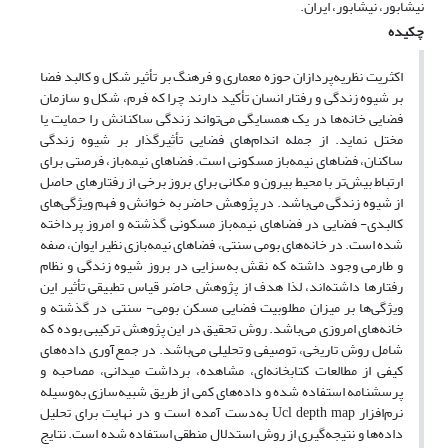
نیشابور، نیشابور، ایران.
چکیده
اکثریت نظریه‌پردازان حوزه معماری و فرهنگ بر تأثیر شکل و کالبد فضا
بر شیوه زندگی و رفتار انسان تأکید دارند چرا که فرم، شکل و سازمان
فضایی خانه‌ها در یک همسایگی می‌تواند زندگی ساکنانش را حمایت یا
مختل نماید. از جمله اندام‌های فضایی تأثیرگذار بر شیوه زندگی
ساکنان، فضاهای نیمه‌باز مسکونی است. فضاهای نیمه‌باز، فرصتی برای
ارتباط بیش‌تر با محیط بیرون و مکانی برای بروز برخی از رفتارهای حاصل
از شیوه زندگی می‌باشد. در پژوهش حاضر به خوانش و فهم ویژگی‌های
کالبدی- فضایی در فضاهای نیمه‌باز مسکونی گذشته و امروز پرداخته
شده است. در خانه‌های بومی سنتی، فضاهای نیمه‌بازی نظیر ایوان، صفه
و طارمی وجود داشته که نقش به‌سزایی در بروز شیوه زندگی و نظام
رفتارها داشته‌اند، لذا هدف از پژوهش حاضر قیاس تطبیقی تأثیر این
ویژگی‌ها بر میزان مطلوبیت فضایی مسکن بومی- سنتی در گذشته و
خانه‌های امروزی می‌باشد. روش تحقیق در این پژوهش ترکیبی بوده که
شامل روش تاریخی، توصیفی و تحلیلی می‌باشد. در جمع‌آوری داده‌های
کیفی از مطالعات کتابخانه‌ای، مشاهده، برداشت میدانی، مصاحبه و
پرسشنامه استفاده شده و داده‌های کمی از طریق شبیه‌سازی به‌وسیله
نرم‌افزار Ucl depth map به‌دست آمده است و در نهایت برای تحلیل
داده‌ها و نتیجه‌گیری از روش استدلال منطقی استفاده شده است. نتایج