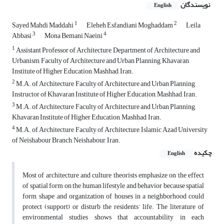
نویسندگان
English
1
2
Sayed Mahdi Maddahi
Eleheh Esfandiani Moghaddam
Leila
3
4
Abbasi
Mona Bemani Naeini
1
Assistant Professor of Architecture, Department of Architecture and
Urbanism, Faculty of Architecture and Urban Planning, Khavaran
Institute of Higher Education, Mashhad, Iran.
2
M.A. of Architecture, Faculty of Architecture and Urban Planning,
Instructor of Khavaran Institute of Higher Education, Mashhad, Iran.
3
M.A. of Architecture, Faculty of Architecture and Urban Planning,
Khavaran Institute of Higher Education, Mashhad, Iran.
4
M.A. of Architecture, Faculty of Architecture, Islamic Azad University
of Neishabour Branch, Neishabour, Iran.
چکیده
English
Most of architecture and culture theorists emphasize on the effect
of spatial form on the human lifestyle and behavior because spatial
form, shape ,and organization of houses in a neighborhood could
protect (support) or disturb the residents’ life. The literature of
environmental studies shows that accountability in each