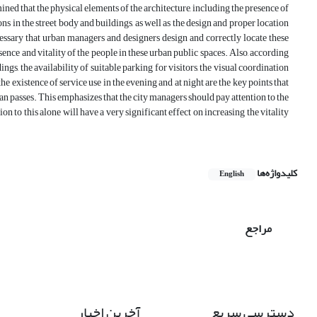
mined that the physical elements of the architecture, including the presence of
ions in the street body and buildings, as well as the design and proper location
ecessary that urban managers and designers design and correctly locate these
esence and vitality of the people in these urban public spaces. Also, according
dings, the availability of suitable parking for visitors, the visual coordination
the existence of service use in the evening and at night are the key points that
ban passes. This emphasizes that the city managers should pay attention to the
ion to this alone will have a very significant effect on increasing the vitality
کلیدواژه‌ها
English
مراجع
دسترسی سریع
آخرین اخبار