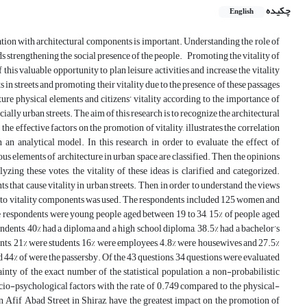
چکیده
English
relation with architectural components is important. Understanding the role of
ds strengthening the social presence of the people. Promoting the vitality of
f this valuable opportunity to plan leisure activities and increase the vitality
s in streets and promoting their vitality due to the presence of these passages
ture physical elements and citizens’ vitality according to the importance of
ally urban streets. The aim of this research is to recognize the architectural
 the effective factors on the promotion of vitality, illustrates the correlation
an analytical model. In this research, in order to evaluate the effect of
ious elements of architecture in urban space are classified. Then the opinions
zing these votes, the vitality of these ideas is clarified and categorized.
 that cause vitality in urban streets. Then, in order to understand the views
ated to vitality components was used. The respondents included 125 women and
e respondents were young people aged between 19 to 34, 15% of people aged
ndents, 40% had a diploma and a high school diploma, 38.5% had a bachelor’s
dents, 21% were students, 16% were employees, 4.8% were housewives and 27.5%
nd 44% of were the passersby. Of the 43 questions, 34 questions were evaluated
inty of the exact number of the statistical population, a non-probabilistic
socio-psychological factors with the rate of 0.749 compared to the physical-
n Afif Abad Street in Shiraz, have the greatest impact on the promotion of