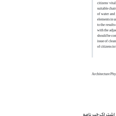
citizens’ vita
suitable chair
of water and 
elements in u
to the results
with the adjac
should be con
issue of clean
of citizens in
Architecture Phy
اشتراک خبرنامه