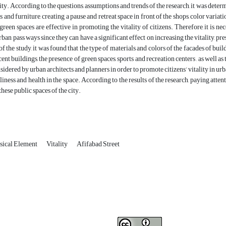
lity. According to the questions, assumptions and trends of the research, it was deter
s and furniture, creating a pause and retreat space in front of the shops, color variat
green spaces are effective in promoting the vitality of citizens. Therefore, it is n
rban pass ways since they can have a significant effect on increasing the vitality, pr
 of the study, it was found that the type of materials and colors of the facades of buil
ent buildings, the presence of green spaces, sports and recreation centers , as well as 
sidered by urban architects and planners in order to promote citizens’ vitality in ur
liness and health in the space. According to the results of the research, paying attent
 these public spaces of the city.
sical Element
Vitality
Afifabad Street