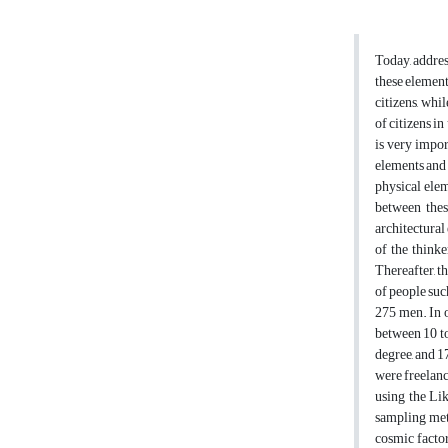
Today, addres
these element
citizens, whil
of citizens i
is very impor
elements and 
physical eleme
between thes
architectural
of the thinke
Thereafter, t
of people suc
275 men. In 
between 10 to
degree, and 1
were freelanc
using the Lik
sampling meth
cosmic factor