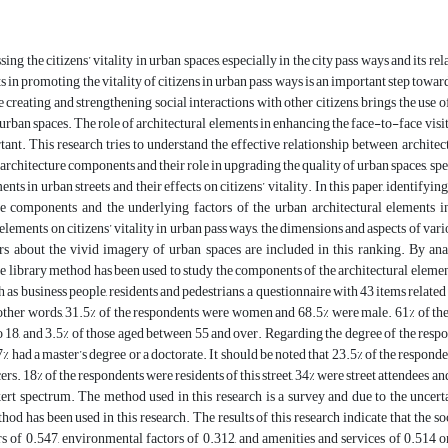
sing the citizens’ vitality in urban spaces, especially in the city pass ways and its 
s in promoting the vitality of citizens in urban pass ways is an important step towar
e creating and strengthening social interactions with other citizens, brings the use o
n urban spaces. The role of architectural elements in enhancing the face-to-face visit
tant. This research tries to understand the effective relationship between architec
architecture components and their role in upgrading the quality of urban spaces, speci
nts in urban streets and their effects on citizens’ vitality. In this paper, identifying
e components and the underlying factors of the urban architectural elements in 
 elements on citizens’ vitality in urban pass ways, the dimensions and aspects of var
rs about the vivid imagery of urban spaces are included in this ranking. By analy
he library method has been used to study the components of the architectural elements
h as business people, residents and pedestrians, a questionnaire with 43 items rel
other words, 31.5% of the respondents were women and 68.5% were male. 61% of th
 18, and 3.5% of those aged between 55 and over. Regarding the degree of the respo
7% had a master’s degree or a doctorate. It should be noted that 23.5% of the respon
ers. 18% of the respondents were residents of this street, 34% were street attendees a
ert spectrum. The method used in this research is a survey and due to the uncerta
od has been used in this research. The results of this research indicate that the 
s of 0.547, environmental factors of 0.312, and amenities and services of 0.514 o