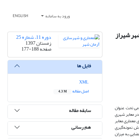
ورود به سامانه
ENGLISH
شهر شیراز
دوره 11، شماره 25
زمستان 1397
صفحه
177-188
فایل ها
XML
اصل مقاله
4.3 M
ومی تحت عنوان
سابقه مقاله
در معابر شهری
 معماری معابر
هم رسانی
ش نمونه‌گیری
زان 0.749 در مقایسه با عوامل کالبدی- فضایی به میزان