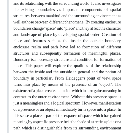
and its relationship with the surrounding world. It also investigates
the existing boundaries –as important components of spatial
structures– between mankind and the surrounding environment as
well as those between different phenomena. By creating enclosure,
boundaries change “space” into “place” and they affect the character
and landscape of place by developing spatial order. Creation of
place and features such as the inside, the outside, boundary,
enclosure, realm and path, have led to formation of different
structures and subsequently formation of meaningful places.
Boundary is a necessary structure and condition for formation of
place. This paper will explore the qualities of the relationship
between the inside and the outside in general and the notion of
boundary in particular. From Heidegger’s point of view, space
turns into place by means of the presence of an “object”. The
existence of a place creates an inside which in turn gains meaning in
contrast to the outer environment. Without this presence, space is
just a meaningless and a logical spectrum. However, manifestation
of a presence or an object immediately turns space into a place. In
this sense, a place is part of the expanse of space, which has gained
meaning by a specific presence, be it the shade of a tree in a plain or a
path which is distinguishable from its surrounding environment