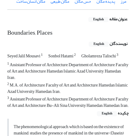
مرز
پدیده مکان
حس مکان
مکان طبیعی
مکان انسان‌ساخت
عنوان مقاله
English
Boundaries, Places
نویسندگان
English
1
2
3
Seyed Jalil Mousavi
Sonbol Hatami
Gholamreza Talischi
1
Assistant Professor of Architecture, Department of Architecture, Faculty
of Art and Architecture, Hamedan Islamic Azad University, Hamedan,
Iran.
2
M.A. of Architecture, Faculty of Art and Architecture, Hamedan Islamic
Azad University, Hamedan, Iran.
3
Assistant Professor of Architecture, Department of Architecture, Faculty
of Art and Architecture, Bu-Ali Sina University Hamedan, Hamedan, Iran.
چکیده
English
The phenomenological approach, which is based on the existence of
mankind, studies the presence of mankind in the universe (Dasein)