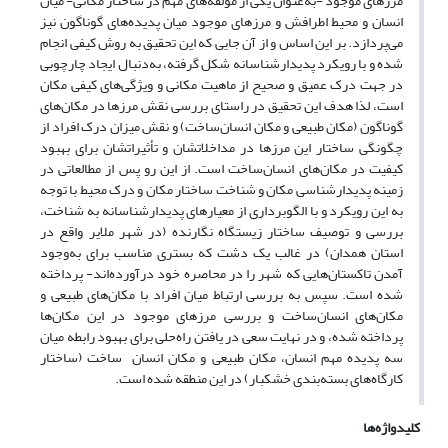
مرزهای موجود -به‌عنوان یکی از مؤلفه‌های مهم در ساختار مکانی- میان
انسان و محیط اطرافش و مرزهای موجود میان پدیده‌های گوناگون نیز
می‌پردازد. بر این اساس و از آن جایی که این تحقیق به روش کیفی انجام
شده و با رویکرد پدیدارشناسانه شکل گرفته، به‌دنبال ایجاد چارچوبی
در جهت درک عمیق و صحیح از ماهیت مکانی و ویژگی‌های کیفی مکان
است، لذا هدف این تحقیق در راستای بررسی نقش مرزها در مکان‌های
گوناگون (مکان طبیعی و مکان انسان‌ساخت) و نقش میزان درک افراد از
چگونگی ساختار این مرزها در مداخلاتشان و تأثیراتشان برای بهبود
کیفیت در مکان‌های انسان‌ساخت است. از این ‌رو پس از مطالعاتی در
زمینه پدیدارشناسی مکان و شناخت ساختار مکان و درک محیط با توجه
به این رویکرد و با الگوبرداری از معیارهای پدیدارشناسانه به شناخت،
بررسی و توصیف ساختار زیستگاه نگارنده (در شهر ملایر واقع در
استان همدان) در غالب یک دشت که بستری مناسب برای به‌وجود
آمدن تاکستان‌هایی که شهر را در محاصره خود درآورده‌اند- پرداخته
شده است. سپس به بررسی ارتباط میان افراد با مکان‌های طبیعی و
مکان‌های انسان‌ساخت و بررسی مرزهای موجود در این مکان‌ها
پرداخته ‌شده، و در نهایت سعی در یافتن راه‌حلی برای بهبود رابطه میان
سه پدیده مهم انسان، مکان طبیعی و مکان انسان ساخت (ساختار
کارگاه‌های بسته‌بندی خشکبار) در این منطقه شده است.
کلیدواژه‌ها