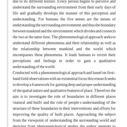
due to its different texture. Every person begins to perceive and
understand the surrounding environment from their early days of
life and gradually develops the manner of this perception and
understanding. For humans, the five senses are the means of
understanding the surrounding environment and thus the boundary
between mankind and the environment, which divides and connects
the two at the same time. The phenomenological approach seeks to
understand different phenomena and their relationship as well as
the relationship between mankind and the world which
encompasses these phenomena. It leads humans to revisit their
perceptions and feelings in order to gain a qualitative
understanding of the world.
Conducted with a phenomenological approach and based on first-
hand field observations with an existential focus, this research seeks
to develop a framework for gaining deep and proper understanding
of the spatial nature and qualitative features of place. Therefore, the
aim is to investigate the role of boundaries in different places
(natural and built) and the role of people’s understanding of the
structure of these boundaries in their interventions and efforts for
improving the quality of built places. Approaching the subject
from the viewpoint of understanding the surrounding world and
deriving from phenomenological studies, the author attempts to