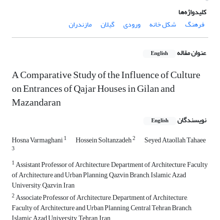
کلیدواژه‌ها
فرهنگ
شکل خانه
ورودی
گیلان
مازندران
عنوان مقاله
English
A Comparative Study of the Influence of Culture
on Entrances of Qajar Houses in Gilan and
Mazandaran
نویسندگان
English
1
2
Hosna Varmaghani
Hossein Soltanzadeh
Seyed Ataollah Tahaee
3
1
Assistant Professor of Architecture, Department of Architecture, Faculty
of Architecture and Urban Planning, Qazvin Branch, Islamic Azad
University, Qazvin, Iran
2
Associate Professor of Architecture, Department of Architecture,
Faculty of Architecture and Urban Planning, Central Tehran Branch,
Islamic Azad University, Tehran, Iran.