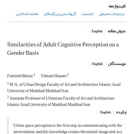
کلیدواژه‌ها
ترجیحات محیطی
جنسیت
گروه سنی بزرگسالان
نقشه شناختی
عنوان مقاله
English
Similarities of Adult Cognitive Perception on a
Gender Basis
نویسندگان
English
1
2
Fatemeh Biniaz
Toktam Hanaee
1
M.A. of Urban Design, Faculty of Art and Architecture, Islamic Azad
University of Mashhad, Mashhad, Iran.
2
Assistant Professor of Urbanism, Faculty of Art and Architecture,
Islamic Azad University of Mashhad, Mashhad, Iran
چکیده
English
Urban space perception is the first step in communicating with the
environment, and this knowledge creates the mental image and, as a