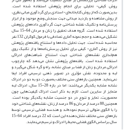
روش کیفی- تحلیلی برای انجام پژوهش استفاده شده است.
بدین‌صورت که از روش کتابخانه‌ای- اسنادی برای گردآوری مبانی نظری،
از روش مشاهده و بازدید میدانی جهت سنجش وضع موجود و از ابزار
پرسش‌نامه و تکنیک نقشه شناختی جهت گردآوری داده‌های پژوهش
استفاده شده است. گروه هدف تحقیق را زنان و مردان 64-15 سال
تشکیل می‌دهند و حجم نمونه آماری تصادفی با فرمول کوکران 132 نفر
محاسبه شده است. جهت تحلیل داده‌ها و استنتاج یافته‌های پژوهش
نیز از روش آماری- کیفی برای تحلیل پرسش‌نامه‌ها و از تکنیک روی
هم‌اندازی نقشه‌های شناختی جهت استنتاج شباهت‌های ادراکی
استفاده شده است. یافته‌های پژوهش نشان می‌دهد که چارچوب
ادراکی مردان و زنان از فضا بر مبنای نشانه، راه و گره شکل می‌گیرد و
لبه و محدوده، نقش مؤثری در تصویر ذهنی ترسیمی افراد ایفا
نمی‌نماید. همچنین بازه‌های سنی مختلف به‌صورت دو به دو در ادراک
نشانه مشابه یکدیگر می‌باشند؛ اما در بازه 28-15 سال، ادراک لبه
متمایز از سایرین است. لازم به ذکر است ادراک کیفیت‌هایی چون
محصوریت، تمایز و تنوع در دو جنسیت مشابه یکدیگر بوده است.
همچنین 88 درصد از مردان و 86 درصد از زنان، نقشه‌های شناختی خود
را با الگوی متوالی ترسیم نموده‌اند و هندسه فضایی ترسیمی توسط
بازه‌های سنی مختلف نشان‌دهنده این است که 22 درصد افراد 64-15
سال براساس الگوی فضایی محیط را ادراک و ترسیم می‌نمایند.