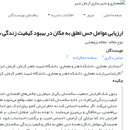
صفحه اصلی
مرور
اطلاعات نشریه
راهنمای نویسندگان
ارزیابی عوامل حس تعلق به مکان در بهبود کیفیت زندگی س
نوع مقاله : مقاله پژوهشی
نویسندگان
2
1
عباس ذکری
سمانه جمالزاده
1
استادیار معماری، دانشکده هنر و معماری، دانشگاه شهید باهنر کرمان، کرمان، ایرا
2
کارشناسی ارشد معماری، دانشکده هنر و معماری، دانشگاه شهید باهنر کرمان، کرم
چکیده
بدون شک افزایش جمعیت سالمندان یکی از مهم‌ترین چالش‌های اقتصادی، اجتماع
کیفیت زندگی این افراد در خانه سالمندان که اغلب مورد غفلت واقع می‌شون
جدایی می‌کند. اگر سالمند احساس کند به خاطر ارزش کم و بهای اندک دور ان
بی‌اهمیتی، بی‌علاقگی و بی‌مهری می‌نمایند. با توجه به تأثیر متقابل انسان، 
افزایش داد که مزایای آن آرامش، احساس امنیت و برگشت احساسات نابود ش
همبستگی عوامل شکل‌دهنده حس تعلق به مکان و کیفیت زندگی سالمندان مقیم