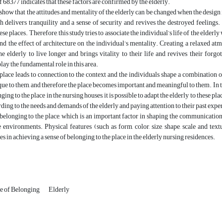
 683/7 indicates that these factors are confirmed by the elderly.
show that the attitudes and mentality of the elderly can be changed when the design is
 delivers tranquility and a sense of security and revives the destroyed feelings. 
se places. Therefore, this study tries to associate the individual’s life of the elder
and the effect of architecture on the individual’s mentality. Creating a relaxed atm
e elderly to live longer and brings vitality to their life and revives their forgo
lay the fundamental role in this area.
place leads to connection to the context and the individuals shape a combination of 
ue to them, and therefore the place becomes important and meaningful to them. In this
ging to the place in the nursing houses, it is possible to adapt the elderly to these pl
ding to the needs and demands of the elderly and paying attention to their past expe
belonging to the place, which is an important factor in shaping the communication 
e environments. Physical features (such as form, color, size, shape, scale and text
es in achieving a sense of belonging to the place in the elderly nursing residences.
e of Belonging
Elderly