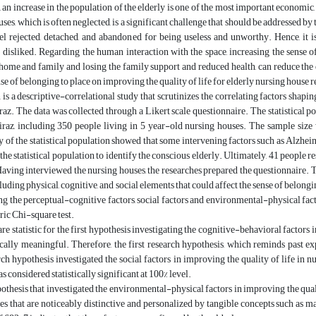
an increase in the population of the elderly is one of the most important economic, 
ses, which is often neglected, is a significant challenge that should be addressed by 
el rejected, detached, and abandoned for being useless and unworthy. Hence, it is
 disliked. Regarding the human interaction with the space, increasing the sense o
home and family and losing the family support and reduced health, can reduce the q
nse of belonging to place on improving the quality of life for elderly nursing house r
 is a descriptive-correlational study that scrutinizes the correlating factors shapin
raz. The data was collected through a Likert scale questionnaire. The statistical 
iraz, including 350 people living in 5 year-old nursing houses. The sample siz
y of the statistical population showed that some intervening factors such as Alzheimer
 the statistical population to identify the conscious elderly. Ultimately, 41 people r
Having interviewed the nursing houses, the researches prepared the questionnaire. 
luding physical, cognitive, and social elements that could affect the sense of belonging
ng the perceptual-cognitive factors, social factors and environmental-physical fa
ic Chi-square test.
e statistic for the first hypothesis investigating the cognitive-behavioral factors in
tically meaningful. Therefore, the first research hypothesis, which reminds past e
ch hypothesis investigated the social factors in improving the quality of life in 
 considered statistically significant at 100% level.
othesis that investigated the environmental-physical factors in improving the quality
es that are noticeably distinctive and personalized by tangible concepts such as m