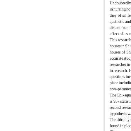
Undoubtedly, 
in nursing hou
they often fe
apathetic and
distant from 
effect of a se
This research
houses in Shi
houses of Sh
accurate stud
researcher in
in research. 
questions, inc
place includi
non-parametr
The Chi-squar
is 95% statis
second resear
hypothesis was
The third hyp
found in plac