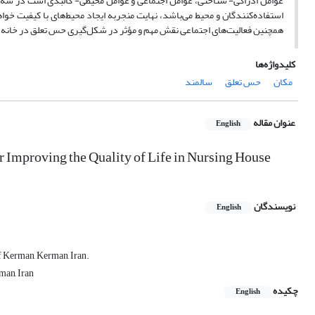
عوامل ادراکی- شناختی، عوامل اجتماعی و عوامل محیطی- کالبدی است در سه ف
استفاده‌کنندگان و محیط می‌باشد، نهایت منجر‌به ایجاد محیط‌های با کیفیت خو
همچنین فعالیت‌های اجتماعی نقش مهم و مؤثر در شکل‌گیری حس تعلق در خانه 
کلیدواژه‌ها
مکان
حس تعلق
سالمند
عنوان مقاله
English
or Improving the Quality of Life in Nursing House
نویسندگان
English
of Kerman, Kerman, Iran.
man, Iran
چکیده
English