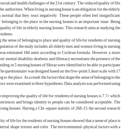
social and health challenges of the 21st century. The reduced quality of life
the authorities. When living in nursing house is an obligation for the elderly,
 normal that they react negatively. These people often feel insignificant,
f belonging to the place in the nursing houses is an important issue. Being
uality of life in elderly nursing houses. This research aims at studying the
esidents.
g the sense of belonging to place and quality of life for residents of nursing
population of the study includes all elderly men and women living in nursing
e was estimated 184 units according to Cochran formula. However, a more
, mental disability, deafness, and illiteracy necessitates the presence of the
esiding in 5 nursing houses of Shiraz were identified to be able to participate
The questionnaire was designed based on the five-point Likert scale with 17
 to the place. As a result, the factors that shape the sense of belonging to the
ctors were examined in three hypotheses. Data analysis was performed using
 improving the quality of life for residents of nursing houses, is 7.7%, which
xperiences and brings identity to people, can be considered acceptable. The
nursing houses. Having a Chi-square statistic of 268/15, the second research
 of life for the residents of nursing houses, showed that a sense of place is
aterial, shape, texture and color. The environmental-physical factors with a