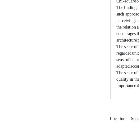
Chi-square of
The findings 
such approach
perceiving the
the relation 
encourages th
architecture p
The sense of 
regarded uniq
sense of belon
adapted accor
The sense of 
quality in th
important rol
Location
Sens