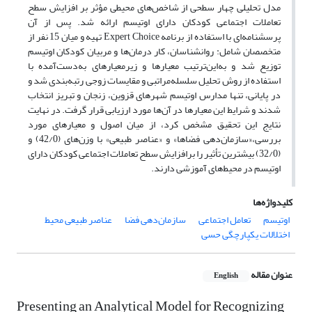
مدل تحلیلی چهار سطحی از شاخص‌های محیطی مؤثر بر افزایش سطح
تعاملات اجتماعی کودکان دارای اوتیسم ارائه شد. پس ‌از آن
پرسشنامه‌ای با استفاده از برنامه Expert Choice تهیه و میان 15 نفر از
متخصصان شامل: روانشناسان، کار درمان‌ها و مربیان کودکان اوتیسم
توزیع شد و به‌این‌ترتیب معیارها و زیرمعیارهای به‌دست‌آمده با
استفاده از روش تحلیل سلسله‌مراتبی و مقایسات زوجی رتبه‌بندی شد و
در پایانی، تنها مدارس اوتیسم شهرهای قزوین، زنجان و تبریز انتخاب
شدند و شرایط این معیارها در آن‌ها مورد ارزیابی قرار گرفت. در نهایت
نتایج این تحقیق مشخص کرد، از میان اصول و معیارهای مورد
بررسی،«سازمان‌دهی فضاها» و «عناصر طبیعی» با وزن‌های (42/0) و
(32/0) بیشترین تأثیر را برافزایش سطح تعاملات اجتماعی کودکان دارای
اوتیسم در محیط‌های آموزشی دارند.
کلیدواژه‌ها
اوتیسم
تعامل اجتماعی
سازمان‌دهی فضا
عناصر طبیعی محیط
اختلالات یکپارچگی حسی
عنوان مقاله
English
Presenting an Analytical Model for Recognizing