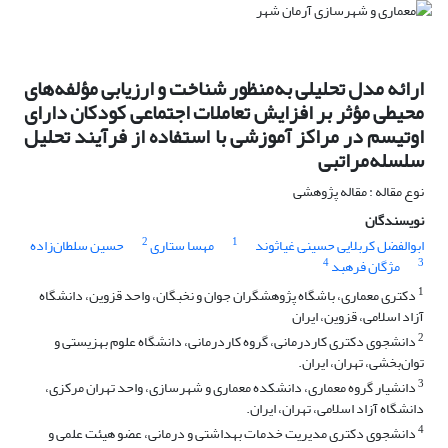
ارائه مدل تحلیلی به‌منظور شناخت و ارزیابی مؤلفه‌های
محیطی مؤثر بر افزایش تعاملات اجتماعی کودکان دارای
اوتیسم در مراکز آموزشی با استفاده از فرآیند تحلیل
سلسله‌مراتبی
نوع مقاله : مقاله پژوهشی
نویسندگان
2
1
ابوالفضل کربلایی حسینی غیاثوند
مهسا ستاری
حسین سلطان‌زاده
4
3
مژگان فرهبد
1
دکتری معماری، باشگاه پژوهشگران جوان و نخبگان، واحد قزوین، دانشگاه
آزاد اسلامی، قزوین، ایران
2
دانشجوی دکتری کاردرمانی، گروه کاردرمانی، دانشگاه علوم بهزیستی و
توان‌بخشی، تهران، ایران.
3
دانشیار گروه معماری، دانشکده معماری و شهرسازی، واحد تهران مرکزی،
دانشگاه آزاد اسلامی، تهران، ایران.
4
دانشجوی دکتری مدیریت خدمات بهداشتی و درمانی، عضو هیئت علمی و