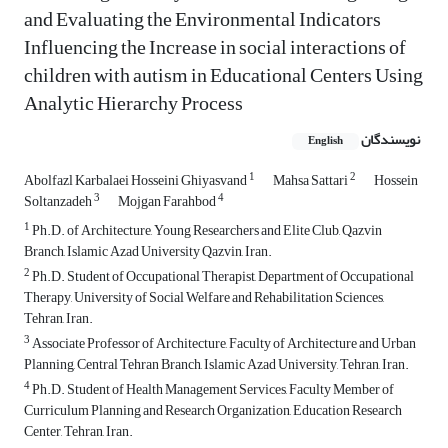
and Evaluating the Environmental Indicators
Influencing the Increase in social interactions of
children with autism in Educational Centers Using
Analytic Hierarchy Process
نویسندگان
English
1
2
Abolfazl Karbalaei Hosseini Ghiyasvand
Mahsa Sattari
Hossein
3
4
Soltanzadeh
Mojgan Farahbod
1
Ph.D. of Architecture, Young Researchers and Elite Club, Qazvin
Branch, Islamic Azad University Qazvin, Iran.
2
Ph.D. Student of Occupational Therapist, Department of Occupational
Therapy, University of Social Welfare and Rehabilitation Sciences,
Tehran, Iran.
3
Associate Professor of Architecture, Faculty of Architecture and Urban
Planning, Central Tehran Branch, Islamic Azad University, Tehran, Iran.
4
Ph.D. Student of Health Management Services, Faculty Member of
Curriculum Planning and Research Organization, Education Research
Center, Tehran, Iran.