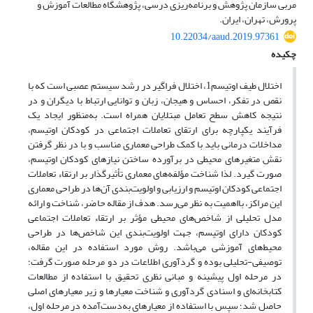
مربی سازمان پژوهش و برنامه‌ریزی درسی، پژوهشگاه مطالعات آموزش و
پرورش، تهران، ایران.
10.22034/aaud.2019.97361
چکیده
اختلال طیف اوتیسم1، اختلال فراگیر در رشد سیستم عصبی است که با
نقص در تفکر، احساس و هیجان، زبان و توانایی ارتباط با دیگران و در
نتیجه کاهش سطح تعامل مبتلایان همراه است. به‌منظور ایجاد یک
فرآیند یکپارچه برای ارتقای تعاملات اجتماعی در کودکان اوتیسم،
مداخلات درمانی باید با کمک طراحی معماری مناسب و با در نظر گرفتن
نقش متغیرهای محیطی در برآورده ساختن نیازهای کودکان اوتیسم،
صورت گیرد. لذا شناخت مؤلفه‌های معماری تأثیرگذار بر ارتقاء تعاملات
اجتماعی کودکان اوتیسم و ارزیابی و اولویت‌بندی آن‌ها در طراحی معماری
این مراکز، بااهمیت به نظر می‌رسد. هدف از مقاله حاضر، شناخت و ارائه
مدل تحلیلی از شاخص‌های محیطی مؤثر بر ارتقاء تعاملات اجتماعی
کودکان دارای اوتیسم، جهت اولویت‌بندی این شاخص‌ها در طراحی
محیط‌های آموزشی می‌باشد. روش مورد استفاده در این مقاله،
توصیفی-تحلیلی بوده و گردآوری اطلاعات در دو مرحله صورت گرفت؛
در مرحله اول پیشینه و مبانی نظری تحقیق با استفاده از مطالعات
کتابخانه‌ای و اسنادی گردآوری و شناخت معیارها و زیر معیارهای اصلی
حاصل شد؛ سپس با استفاده از معیارهای به‌دست‌آمده در مرحله اول،