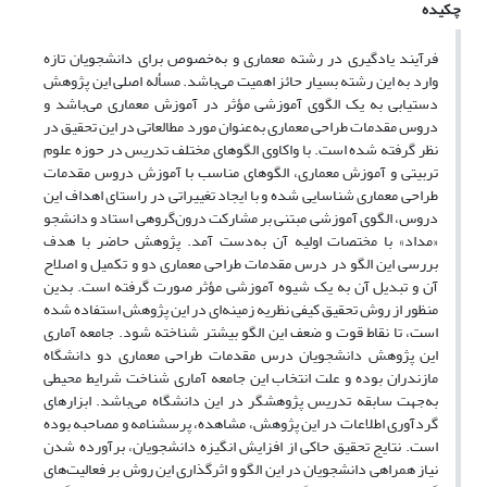
چکیده
فرآیند یادگیری در رشته معماری و به‌خصوص برای دانشجویان تازه
وارد به این رشته بسیار حائز اهمیت می‌باشد. مسأله اصلی این پژوهش
دستیابی به یک الگوی آموزشی مؤثر در آموزش معماری می‌باشد و
دروس مقدمات طراحی معماری به‌عنوان مورد مطالعاتی در این تحقیق در
نظر گرفته شده است. با واکاوی الگوهای مختلف تدریس در حوزه علوم
تربیتی و آموزش معماری، الگوهای مناسب با آموزش دروس مقدمات
طراحی معماری شناسایی شده و با ایجاد تغییراتی در راستای اهداف این
دروس، الگوی آموزشی مبتنی بر مشارکت درون‌گروهی استاد و دانشجو
«مداد» با مختصات اولیه آن به‌دست آمد. پژوهش حاضر با هدف
بررسی این الگو در درس مقدمات طراحی معماری دو و تکمیل و اصلاح
آن و تبدیل آن به یک شیوه آموزشی مؤثر صورت گرفته است. بدین
منظور از روش تحقیق کیفی نظریه زمینه‌ای در این پژوهش استفاده شده
است، تا نقاط قوت و ضعف این الگو بیشتر شناخته شود. جامعه آماری
این پژوهش دانشجویان درس مقدمات طراحی معماری دو دانشگاه
مازندران بوده و علت انتخاب این جامعه آماری شناخت شرایط محیطی
به‌جهت سابقه تدریس پژوهشگر در این دانشگاه می‌باشد. ابزارهای
گردآوری اطلاعات در این پژوهش، مشاهده، پرسشنامه و مصاحبه بوده
است. نتایج تحقیق حاکی از افزایش انگیزه دانشجویان، برآورده شدن
نیاز همراهی دانشجویان در این الگو و اثرگذاری این روش بر فعالیت‌های