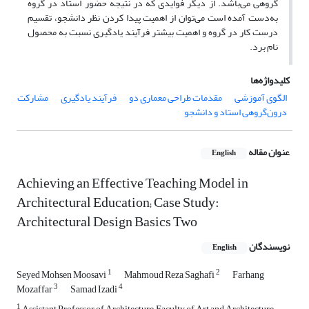
گروهی می‌باشد. از دیگر فوایدی که در نتیجه حضور استاد در گروه
به‌دست آمده است می‌توان از اهمیت پیدا کردن نظر دانشجو، تقسیم
درست کار در گروه و اهمیت بیشتر فرآیند یادگیری نسبت به محصول
نام برد.
کلیدواژه‌ها
الگوی آموزشی
مقدمات طراحی معماری دو
فرآیند یادگیری
مشارکت
درون‌گروهی استاد و دانشجو
عنوان مقاله
English
Achieving an Effective Teaching Model in
Architectural Education; Case Study:
Architectural Design Basics Two
نویسندگان
English
1
2
Seyed Mohsen Moosavi
Mahmoud Reza Saghafi
Farhang
3
4
Mozaffar
Samad Izadi
1