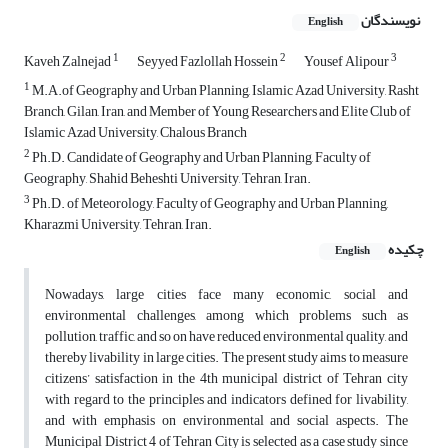
نویسندگان
English
1
2
3
Kaveh Zalnejad
Seyyed Fazlollah Hossein
Yousef Alipour
1
M.A.of Geography and Urban Planning, Islamic Azad University, Rasht
Branch, Gilan, Iran, and Member of Young Researchers and Elite Club of
Islamic Azad University, Chalous Branch
2
Ph.D. Candidate of Geography and Urban Planning, Faculty of
Geography, Shahid Beheshti University, Tehran, Iran.
3
Ph.D. of Meteorology, Faculty of Geography and Urban Planning,
Kharazmi University, Tehran, Iran.
چکیده
English
Nowadays, large cities face many economic, social and
environmental challenges, among which problems such as
pollution, traffic, and so on have reduced environmental quality, and
thereby livability in large cities. The present study aims to measure
citizens’ satisfaction in the 4th municipal district of Tehran city
with regard to the principles and indicators defined for livability,
and with emphasis on environmental and social aspects. The
Municipal District 4 of Tehran City is selected as a case study since