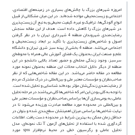
امروزه شهرهای بزرگ با چالش‌های بسیاری در زمینه‌های اقتصادی،
اجتماعی و زیست‌محیطی مواجه شده‌اند. در این میان مشکلاتی از قبیل
انواع آلودگی‌ها، ترافیک و غیره، کیفیت محیطی و به تبع آن زیست‌پذیری
در شهرهای بزرگ را کاهش داده است. هدف از این مقاله سنجش
رضایت‌مندی شهروندان منطقه 4 شهرداری تهران با در نظر گرفتن
اصول و شاخص‌های زیست‌پذیری با تأکید بر ابعاد زیست‌محیطی و
اجتماعی می‌باشد. منطقه 4 بخشی از پهنه سبز شرق تهران و دانشگاه
علم و صنعت ایران به‌عنوان یک فضای آموزش عالی همراه با محوطه‌ای
سرسبز، وجود زندگی محله‌ای و حضور تعداد بالایی دانشجو در این
منطقه از دیگر دلایل انتخاب محلات این منطقه به‌عنوان نمونه مورد
مطالعه در مقاله حاضر می‌باشد. در این مقاله شاخص‌هایی که از نظر
صاحب‌نظران و مؤسسات معتبر ملی و بین‌المللی در درک مشترک مردم
از رضایت‌مندی زندگی‌شان مؤثر بوده‌اند شناسایی و تحلیل شده است.
با توجه به کلی بودن این امر که شاخص‌ها کلی می‌باشند در مرحله تحلیل
عاملی به بومی‌سازی آن‌ها براساس صاحب‌نظران و مؤسسات معتبر ملی
و بین‌المللی در محدوده مورد مطالعه مبادرت ورزیده می‌شود تا در
نهایت شاخص‌ها براساس میزان اهمیتشان سطح‌بندی شده و بتوان در
حداقل زمان ممکن به بهترین شرایط در محدوده دست یافت. اطلاعات
گردآوری شده با استفاده از تحلیل‌های آزمون T تک نمونه‌ای، مدل
تحلیل عاملی و رگرسیون خطی در محیط نرم‌افزار spss مورد