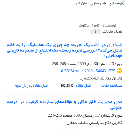
نویسنده =
کامران ذکاوت
تعداد مقالات:
2
تاب‌آوری در قالب یک تجربه: چه چیزی یک همسایگی را به خانه
تبدل می‌کند؟ (بررسی تجربه زیسته یک اجتماع از محدوده تاریخی
عودلاجان)
دوره 13، شماره 30، بهار 1399، صفحه
245-256
10.22034/aaud.2019.154643.1725
کامران ذکاوت، الهام خشه چی
مشاهده مقاله
اصل مقاله
اصل مقاله به زبان دوم
462.53 K
مدل مدیریت خلق مکان و مؤلفه‌های سازنده کیفیت در عرصه
عمومی
دوره 9، شماره 17، زمستان 1395، صفحه
215-224
کامران ذکاوت، یاسمن سادات دهقان