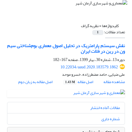
کلیدواژه‌ها =
نظریه گراف
تعداد مقالات:
1
نقش سیستم پارامتریک در تحلیل اصول معماری بوم‌شناختی سیم
ون در رین در فلات ایران
دوره 13، شماره 30، بهار 1399، صفحه
167-182
10.22034/aaud.2020.183579.1862
علی ضیایی، حامد مضطرزاده، خسرو موحد
مشاهده مقاله
اصل مقاله
اصل مقاله به زبان دوم
1.43 M
مقالات آماده انتشار
شماره جاری
شماره‌های پیشین نشریه