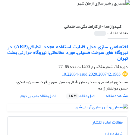
کلیدواژه‌ها =
از کارافتادگی ساختمانی
تعداد مقالات:
1
اختصاصی سازی مدل قابلیت استفاده مجدد انطباقی(ARP) در
نیروگاه های سوخت فسیلی، مورد مطالعاتی: نیروگاه حرارتی بعثت
تهران
دوره 14، شماره 34، بهار 1400، صفحه
65-77
10.22034/aaud.2020.200742.1983
محمد پورابراهیمی، سید رحمان اقبالی، حسن غفوری فرد، محسن حامدی،
حسن ذوالفقار زاده
مشاهده مقاله
اصل مقاله
اصل مقاله به زبان دوم
1.6 M
مقالات آماده انتشار
شماره جاری