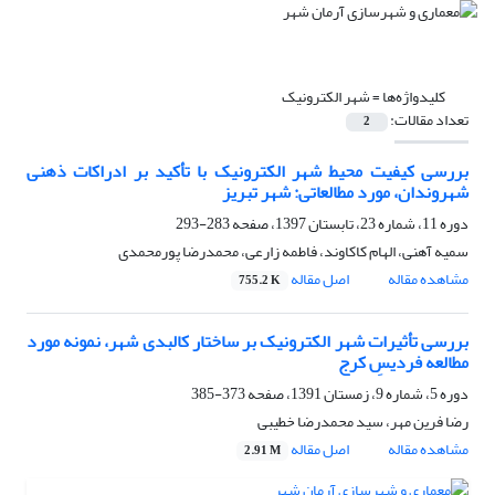
کلیدواژه‌ها =
شهر الکترونیک
تعداد مقالات:
2
بررسی کیفیت محیط شهر الکترونیک با تأکید بر ادراکات ذهنی
شهروندان، مورد مطالعاتی: شهر تبریز
دوره 11، شماره 23، تابستان 1397، صفحه
283-293
سمیه آهنی، الهام کاکاوند، فاطمه زارعی، محمدرضا پورمحمدی
مشاهده مقاله
اصل مقاله
755.2 K
بررسی تأثیرات شهر الکترونیک بر ساختار کالبدی شهر، نمونه مورد
مطالعه فردیسِ کرج
دوره 5، شماره 9، زمستان 1391، صفحه
373-385
رضا فرین مهر، سید محمدرضا خطیبی
مشاهده مقاله
اصل مقاله
2.91 M