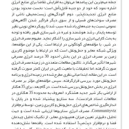
جمله مهم‌ترین این پیامدها می‌توان به افزایش تقاضا برای منابع انرژی
اشاره نمود که خود از دو جنبه قابل‌تأمل است: نخست محدود بودن
منابع انرژی تجدید‌ناپذیر، دوم آلودگی‌های زیست‌محیطی ناشی از
مصرف سوخت‌های فسیلی و از سوی دیگر فراگیر شدن آگاهی‌های
عمومی نسبت به جنبه‌های یادشده سبب شد تا رویکردهای نوینی نظیر
توسعه پایدار، رشد هوشمند و غیره در شهرسازی ظهور یافته و توجه
به بحث کارایی انرژی در شهرسازی را آشکار نماید. مفهوم مصرف انرژی
در شهر، با مؤلفه‌های گوناگونی در ارتباط است. یکی از این مؤلفه‌ها،
ویژگی شبکه معابر و حمل‌ونقل است که در ارتباط با موضوع کاربری
زمین بر مصرف انرژی در این بخش (حدود 30 درصد انرژی مصرفی
شهرها) تأثیر می‌گذارد. تاکنون مطالعات متعددی در زمینه مصرف انرژی
صورت گرفته، اما تحقیقات با ماهیت کمی در ایران کمتر صورت گرفته
است. در این مقاله، ابتدا مبانی نظری مطرح‌شده در زمینه انرژی و برنامه
‌حمل‌و‌نقل مورد بررسی قرار‌گرفته، سپس مؤلفه‌های مؤثر بر مصرف
انرژی در بخش حمل‌و‌نقل بررسی شده است. در گام بعد، برای 35 هکتار
از اراضی بکر شهر جدید هشتگرد (معروف به محدوده 35 هکتاری در
مطالعات اسناد فرادست)، سه سناریو پیشنهاد شده و در پایان با
اندازه‌گیری شاخص‌های انرژی حمل‌و‌نقل و کاربری زمین، توسط نرم‌افزار
Communityviz، مصرف انرژی سناریوها ارزیابی شده است و جهت
تحلیل دقیق‌تر تعیین میزان همپیوندی معابر، از تکنیک تحلیل چیدمان
فضا و نرم‌افزار دپث‌مپ1 استفاده شده ‌است. یافته‌ها نشان‌دهنده
وجود ارتباط مستقیم بین فرم شبکه معابر و حمل‌و‌نقل، کاربری اراضی