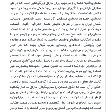
معماری اقلیم معتدل و مرطوب ایران دارای ویژگی‌هایی است که در طی
سالیان طولانی و با تأثیر از عوامل محیطی به شکل منحصر به فرد خود
تکامل یافته است. ویژگی‌هایی که موجب استفاده از الگوهایی خاص در
معماری، خصوصا معماری مسکونی آن شده است. خانه‌های روستایی
شمال ایران با تأثیر از عوامل محیطی مانند: جغرافیا، اقلیم، اقتصاد،
فرهنگ و شرایط اجتماعی به شکل منحصربه‌فرد زاده شده است.
معماری این منطقه پاسخ به نیازهای رفتاری و اقلیمی مردم آن سرزمین با
تکیه‌ بر امکانات منطقه‌ای و طبیعی‌ساخت، به شمار می‌آید. مورد مطالعه
این پژوهش، خانه‌های روستایی غرب گیلان بوده که در چهار
تقسیم‌بندی جغرافیایی، جلگه ساحلی، جلگه، کوهپایه و کوهستان
‌بررسی و مطالعه شده است. روش پژوهش مورداستفاده، توصیفی
تحلیلی و ارائه‌ نتایج با استفاده از تجزیه تحلیل داده‌های آماری مستخرج
از نرم‌افزار انجام‌شده است. به همین منظور، نمونه‌ها به‌صورت غیر
تصادفی با توجه بـه روش هدفمند و ملاحظات انتخاب شده و با استفاده
از تکنیک نحو فضا و نرم‌افزار«ای گراف» مؤلفه‌های راندمان عملکردی در
کالبد خانه‌های روستایی موردبررسی قرارگرفته است. نتایج پژوهش
حاکی از آن است که الگوی مسکن روستایی گیلان، دارای ساختار یک‌لایه
و از عمق کمی برخوردار است. بیش‌ترین ارتباط بین خانه و فضای بیرون
از طریق ایوان انجام‌شده و دسترسی به سایر فضاها نیز از طریق ایوان و
سپس تلار انجام می‌شود. ایوان کم‌عمق و هم‌پیوند‌ترین عنصر فضایی
است که وظیفه ارتباطی بین فضای بیرونی و سایر فضاها را داشته و تلار