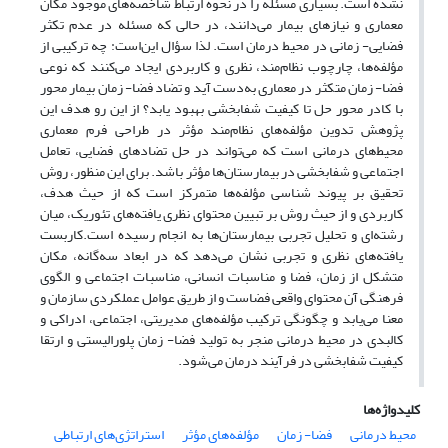
نشده است. بسیاری مسئله را در نحوه ارتباط شاخصه‌های موجود مکان
معماری و نیازهای بیمار می‌دانند، در حالی که مسئله در عدم تکثر
فضایی- زمانی در محیط درمان است. لذا سؤال این‌است: چه ترکیبی از
مؤلفه‌ها، چارچوب نظام‌مند، نظری و کاربردی ایجاد می‌کنند که نوعی
فضا- زمان متکثر در معماری به‌دست آید و تضاد فضا- زمان بیمار محور
با کادر محور حل تا کیفیت شفابخشی بهبود یابد؟ از این رو هدف این
پژوهش تدوین مؤلفه‌های نظام‌مند مؤثر در طراحی فرم معماری
محیط‌های درمانی است که می‌تواند در حل تضادهای فضایی، تعامل
اجتماعی و شفابخشی در بیمارستان‌ها مؤثر باشد. برای این منظور، روش
تحقیق بر پیوند شناسی مؤلفه‌ها متمرکز است که از حیث هدف،
کاربردی و از حیث روش بر تبیین محتوای نظری یافته‌های تئوریک، میان
رشته‌ای و تحلیل تجربی بیمارستان‌ها به انجام رسیده است.کاربست
یافته‌های نظری و تجربی نشان می‌دهد که در ابعاد سه‌گانه، مکان
متشکل از زمان، فضا و مناسبات انسانی، مناسبات اجتماعی و الگوی
فرهنگی آن محتوای واقعی فضاست و از طریق عوامل عملکردی سازمان و
معنا می‌یابد و چگونگی ترکیب مؤلفه‌های مدیریتی، اجتماعی، ادراکی و
کالبدی در محیط درمانی منجر به تولید فضا- زمان پلورالیستی و ارتقا
کیفیت شفابخشی در فرآیند درمان می‌شود.
کلیدواژه‌ها
محیط درمانی
فضا- زمان
مؤلفه‌های مؤثر
استراتژی‌های ارتباطی