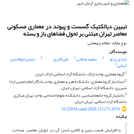
تبیین دیالکتیک گسست و پیوند در معماری مسکونی
معاصر تهران مبتنی بر تحول فضاهای باز و بسته
نوع مقاله : مقاله پژوهشی
نویسندگان
2
1
1
شادی پرتو
سعید صالحی
علی اکبری
حسین ابوالحسن
3
تنهایی
1
گروه معماری، واحد اراک، دانشگاه آزاد اسلامی، اراک، ایران
2
استادیار گروه معماری، دانشکده هنر و معماری، واحد یادگار امام خمینی (ره)
شهرری، دانشگاه آزاد اسلامی، تهران، ایران
3
دانشیار گروه جامعه‌شناسی، دانشکده علوم اجتماعی، واحد تهران مرکزی،
دانشگاه آزاد اسلامی، تهران، ایران.
10.22034/aaud.2020.212175.2070
چکیده
با افزایش قیمت زمین و کالایی شدن آن در دوران معاصر، مساحت