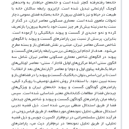
خانه‌ها رفته‌رفته کم‌تر شده است و خانه‌های حیاط‌دار به واحدهای
کوچک آپارتمانی تبدیل شده است. ازاین‌رو، رابطه ساکنان خانه‌ با
طبیعت در حیاط و نیز با فضای بیرون از خانه به‌مثابه فضای عمومی دچار
تحولات ماهوی شده است. معماری مسکونی معاصر ایران، در گذار از
سنت به مدرنیته بیش از هر چیز نسبت خود با محیط بیرون را بازتعریف
کرده و نحو جدیدی از گسست و پیوند دیالکتیکی را آزموده است.
بنابراین، پرسش از نسبت بین پارامترهای گسست و پیوند با الگوهای
شاخص مسکن معاصر تهران، مبتنی بر نقش فضاهای باز و بسته مطرح
می‌شود. هدف از انجام این پژوهش بررسی رابطه‌ پارامترهای گسست و
پیوند در الگوهای شاخص معماری مسکونی معاصر تهران شامل سه
الگوی سنتی (حیاط مرکزی‌های اوایل قاجار)، سنتی- معاصر (ویلایی‌های
حیاط یک‌طرفه پهلوی اول و دوم) و معاصر (آپارتمان‌های بعد از انقلاب)
است تا بر این اساس بتوان دیالکتیک گسست و پیوند را در فضاهای باز و
بسته تبیین نمود. با استفاده از روش تحقیق توصیفی با رویکرد کیفی،
پارامترهای گوناگون گسست و پیوند خانه‌های تهران و ویژگی‌های
چیدمان فضا از مطالعات کتابخانه‌ای معتبر شناسایی شده است. سپس
رابطه‌ میان پارامترهای گوناگون گسست و پیوند و شاخص‌های چیدمان
فضا از طریق استدلال منطقی بررسی شده است. ذیل قضیه‌ تجربی
استدلال منطقی، تحلیل نمونه‌های موردمطالعه، از طریق قیاس زوجی در
فرآیند تحلیل سلسله‌مراتبی در نرم‌افزار اکسپرت چویس و ذیل قضیه‌
تحلیلی، از طریق تحلیل نمونه‌ها در نرم‌افزار دپث مپ، پارامترهای