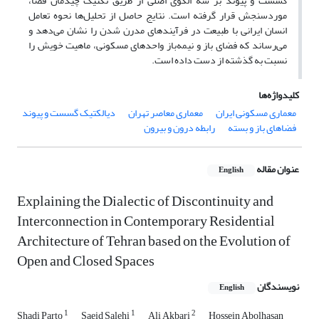
گسست و پیوند بر سه الگوی اصلی از طریق تکنیک چیدمان فضا،
موردسنجش قرار گرفته است. نتایج حاصل از تحلیل‌ها نحوه تعامل
انسان ایرانی با طبیعت در فرآیندهای مدرن شدن را نشان می‌دهد و
می‌رساند که فضای باز و نیمه‌باز واحدهای مسکونی، ماهیت خویش را
نسبت به گذشته از دست داده است.
کلیدواژه‌ها
معماری مسکونی ایران
معماری معاصر تهران
دیالکتیک گسست و پیوند
فضاهای باز و بسته
رابطه درون و بیرون
عنوان مقاله
English
Explaining the Dialectic of Discontinuity and
Interconnection in Contemporary Residential
Architecture of Tehran based on the Evolution of
Open and Closed Spaces
نویسندگان
English
1
1
2
Shadi Parto
Saeid Salehi
Ali Akbari
Hossein Abolhasan