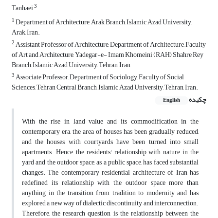
3
Tanhaei
1
Department of Architecture, Arak Branch, Islamic Azad University,
Arak, Iran.
2
Assistant Professor of Architecture, Department of Architecture, Faculty
of Art and Architecture, Yadegar-e- Imam Khomeini (RAH) Shahre Rey
Branch, Islamic Azad University, Tehran, Iran
3
Associate Professor, Department of Sociology, Faculty of Social
Sciences, Tehran Central Branch, Islamic Azad University, Tehran, Iran.
چکیده
English
With the rise in land value and its commodification in the
contemporary era, the area of houses has been gradually reduced,
and the houses with courtyards have been turned into small
apartments. Hence, the residents' relationship with nature in the
yard and the outdoor space, as a public space, has faced substantial
changes. The contemporary residential architecture of Iran has
redefined its relationship with the outdoor space more than
anything in the transition from tradition to modernity and has
explored a new way of dialectic discontinuity and interconnection.
Therefore, the research question is the relationship between the