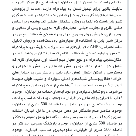
اجتماعی است. به همین دلیل خیابان‌ها و فضاهای باز مرکز شهرها،
قابلیت بالایی برای تبدیل‌شدن به پیاده‌راه دارند. هدف از پژوهش
تبیین معیارهای امکان‌سنجی تبدیل خیابان‌ به پیاده‌راه در هسته مرکزی
شهر بابل است که ابتدا به روش استدلال منطقی انجام‌شده و بر اساس
مبانی نظری و تجارب جهانی، معیارهای لازم تدوین‌ و پس از تدقیق و
بومی‌سازی به روش روایی صوری، نهایی و رتبه‌بندی شده‌اند. سپس در
مرکز شهر بابل با استفاده از معیارهای به‌دست‌آمده و روش تحلیل
سلسله‌مراتبی (AHP)، خیابان‌های مناسب برای تبدیل‌شدن به پیاده‌راه
مشخص و اولویت‌بندی شده‌اند. نتایج تحقیق نشان می‌دهد که در
امکان‌سنجی پیاده‌راه دو نوع معیار مهم است: اول معیارهای لازم که
شامل دو معیار «غالب‌بودن نقش اجتماعی بر نقش جابه‌جایی و
دسترسی و امکان انتقال نقش جابه‌جایی و دسترسی به خیابان‌های
اطراف (حفظ پیوستگی شبکه‌های اصلی سواره)» و «شیب طولی متوسط
کم‌تر از 5 درصد» است و نبود آن‌ها مانع از تبدیل خیابان به پیاده‌راه
می‌شود. دوم شامل معیارهای «وجود لبه‌های جذاب در خیابان»، «وجود
فعالیت اختیاری و اجتماعی در خیابان»، «جمعیت و تعداد مناسب پیاده»،
«وجود جذابیت‌های مهم در داخل و یا فاصله 500 متری از خیابان»،
«وجود عناصر مهم ماندگار در ذهن مردم، در داخل خیابان (نشانه
بصری و گره فعالیتی)»، «دسترسی به ایستگاه حمل‌ونقل عمومی حداکثر
در فاصله 500 متری از خیابان»، «وجود پارکینگ عمومی حداکثر در
فاصله 500 متری از خیابان»، «نفوذپذیری مناسب خیابان»، «وجود
پوشش گیاهی در خیابان» و «سکونت در خیابان و یا اطراف آن» هستند