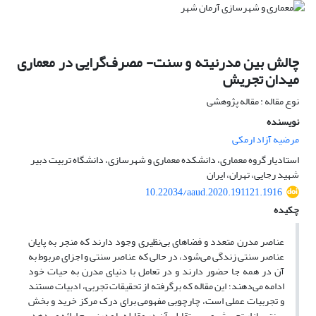
چالش بین مدرنیته و سنت- مصرف‌گرایی در معماری
میدان تجریش
نوع مقاله : مقاله پژوهشی
نویسنده
مرضیه آزاد ارمکی
استادیار گروه معماری، دانشکده معماری و شهرسازی، دانشگاه تربیت دبیر
شهید رجایی، تهران، ایران
10.22034/aaud.2020.191121.1916
چکیده
عناصر مدرن متعدد و فضاهای بی‌نظیری وجود دارند که منجر به پایان
عناصر سنتی زندگی می‌شود، در حالی که عناصر سنتی و اجزای مربوط به
آن در همه جا حضور دارند و در تعامل با دنیای مدرن به حیات خود
ادامه می‌دهند؛ این مقاله که برگرفته از تحقیقات تجربی، ادبیات مستند
و تجربیات عملی است، چارچوبی مفهومی برای درک مرکز خرید و بخش
سنتی بازار تجریش و سیر تقابلی آن در مقابله با مدرنیسم ارائه می‌دهد.