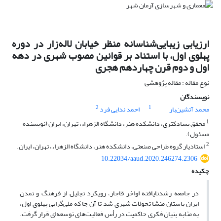
ارزیابی زیبا‌یی‌شناسانه منظر خیابان لاله‌زار در دوره
پهلوی اول، با استناد بر قوانین مصوب شهری در دهه
اول و دوم قرن چهاردهم هجری
نوع مقاله : مقاله پژوهشی
نویسندگان
2
1
محمد آتشین‌بار
احمد ندایی فرد
1
محقق پسادکتری، دانشکده هنر، دانشگاه الزهراء، تهران، ایران (نویسنده
مسئول).
2
استادیار گروه طراحی صنعتی، دانشکده هنر، دانشگاه الزهراء، تهران، ایران.
10.22034/aaud.2020.246274.2306
چکیده
در جامعه رشدنایافته اواخر قاجار، رویکرد تجلیل از فرهنگ و تمدن
ایران باستان منشا تحولات شهری شد تا آن جا که ملی‌گرایی پهلوی اول،
به ‌مثابه بنیان فکری حاکمیت در رأس فعالیت‌های توسعه‌ای قرار گرفت.