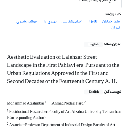
کلیدواژه‌ها
منظر خیابان
لاله‌زار
زیبایی‌شناسی
پهلوی اول
قوانین شهری
تهران
عنوان مقاله
English
Aesthetic Evaluation of Lalehzar Street
Landscape in the First Pahlavi era; Pursuant to the
Urban Regulations Approved in the First and
Second Decades of the Fourteenth Century A. H.
نویسندگان
English
1
2
Mohammad Atashinbar
َAhmad Nedaei Fard
1
Postdoctoral Researcher, Faculty of Art, Alzahra University, Tehran, Iran
(Corresponding Author).
2
Associate Professor, Department of Industrial Design, Faculty of Art,