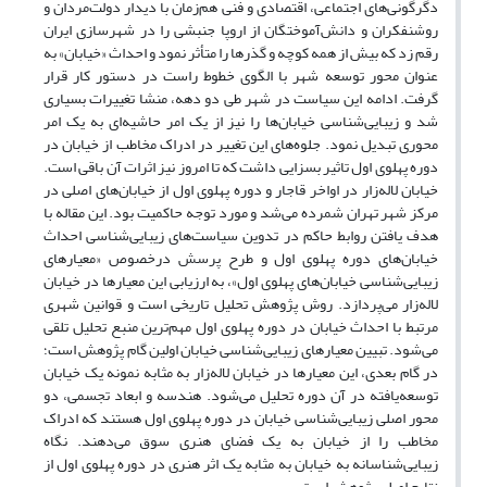
دگرگونی‌های اجتماعی، اقتصادی و فنی هم‌زمان با دیدار دولت‌مردان و
روشنفکران و دانش‌آموختگان از اروپا جنبشی را در شهرسازی ایران
رقم زد که بیش از همه کوچه و گذرها را متأثر نمود و احداث «خیابان» به
عنوان محور توسعه شهر با الگوی خطوط راست در دستور کار قرار
گرفت. ادامه این سیاست در شهر طی دو دهه، منشا تغییرات بسیاری
شد و زیبایی‌شناسی خیابان‌ها را نیز از یک امر حاشیه‌ای به یک امر
محوری تبدیل نمود. جلوه‌های این تغییر در ادراک مخاطب از خیابان در
دوره پهلوی اول تاثیر بسزایی داشت که تا امروز نیز اثرات آن باقی است.
خیابان لاله‌زار در اواخر قاجار و دوره پهلوی اول از خیابان‌های اصلی در
مرکز شهر تهران شمرده می‌شد و مورد توجه حاکمیت بود. این مقاله با
هدف یافتن روابط حاکم در تدوین سیاست‌های زیبایی‌شناسی احداث
خیابان‌های دوره پهلوی اول و طرح پرسش درخصوص «معیارهای
زیبایی‌شناسی خیابان‌های پهلوی اول»، به ارزیابی این معیارها در خیابان
لاله‌زار می‌پردازد. روش پژوهش تحلیل تاریخی است و قوانین شهری
مرتبط با احداث خیابان در دوره پهلوی اول مهم‌ترین منبع تحلیل تلقی
می‌شود. تبیین معیارهای زیبایی‌شناسی خیابان‌ اولین گام پژوهش است؛
در گام بعدی، این معیارها در خیابان لاله‌زار به مثابه نمونه یک خیابان
توسعه‌یافته در آن دوره تحلیل می‌شود. هندسه و ابعاد تجسمی، دو
محور اصلی زیبایی‌شناسی خیابان در دوره پهلوی اول هستند که ادراک
مخاطب را از خیابان به یک فضای هنری سوق می‌دهند. نگاه
زیبایی‌شناسانه به خیابان به مثابه یک اثر هنری در دوره پهلوی اول از
نتایج اصلی پژوهش است.