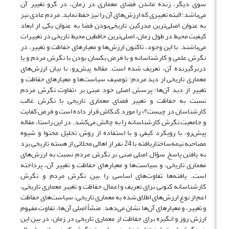
سوی دیگر، زنده ‌ماندن فضای معماری در زمان، در گرو تغییر آن
می‌باشد؛ البته تغییری که ارزش‌های آن را نیز حفظ نماید. مردم عادی نیز
به عنوان اصلی‌‌ترین مدرکین تاریخی‌‌بودن فضا به عنوان یکی از ابعاد
کیفیت محیط در طول زمان، اصلی‌ترین حافظین محیط تاریخی در تغییرات
می‌باشند. با این وجود، تاکنون ارزش‌ها و معیارهای حفاظت و تغییر، در
نگرش علمی و کارشناسانه و با فرض یکسان بودن با نگرش مردم و یا
دربرگیرنده آن، تعریف شده‌ است. مقاله پیش‌رو، با بیان ارزش‌های
معماری تاریخی از دید مردم؛ توصیف سیاست‌ها و معیارهای حفاظت و
تغییر از دید آن‌ها؛ پرسش اصلی خود مبنی بر «تفاوت نگرش مردم
نسبت به حفاظت و تغییر فضای معماری تاریخی با نگرش غالب
کارشناسان در چیست؟» را مورد کنکاش قرار داده است و فرض کفایت
و جامعیت نگرش کارشناسانه را به چالش می‌کشد. در این راستا، مقاله
پیش‌رو، با رویکرد کیفی و با استفاده از روش تحلیل محتوا و شیوه
مصاحبه نیمه‌ساختاریافته با 24 نفر از اهالی محلاتی از هسته تاریخی یزد
به یافتن پاسخ سؤال اصلی مبنی بر نگرش مردم نسبت به ارزش‌های
معماری تاریخی، و سیاست‌ها و معیارهای حفاظت و تغییر آن، پرداخته
است. یافته‌ها تفاوت‌های اساسی را بین نگرش مردم و نگرش
کارشناسانه کنونی برای تعریف و اعمال حفاظت و تغییر معماری تاریخی،
اعم از نوع ارزش‌های اطلاق‌شده به معماری تاریخی، سیاست‌های حفاظت
و تغییر، و معیارهای آن‌ها نشان می‌دهد. منشأ اصلی آن‌ها، تفاوت مفهوم
ارزش روز و انگیزه برای حفاظت از معماری تاریخی در زمان، در بین این