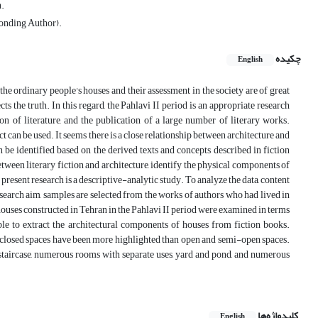
n.
ponding Author).
چکیده
English
 the ordinary people's houses and their assessment in the society are of great
cts the truth. In this regard, the Pahlavi II period is an appropriate research
n of literature, and the publication of a large number of literary works.
ect can be used. It seems there is a close relationship between architecture and
 be identified based on the derived texts and concepts described in fiction
tween literary fiction and architecture, identify the physical components of
 present research is a descriptive-analytic study. To analyze the data, content
search aim, samples are selected from the works of authors who had lived in
houses constructed in Tehran in the Pahlavi II period were examined in terms
ible to extract the architectural components of houses from fiction books.
o closed spaces have been more highlighted than open and semi-open spaces.
 staircase, numerous rooms with separate uses, yard and pond, and numerous
کلیدواژه‌ها
English