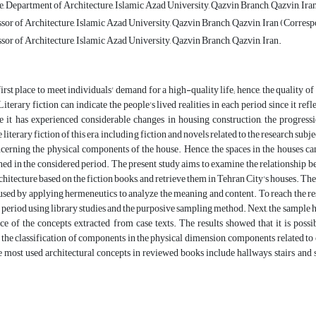
, Department of Architecture, Islamic Azad University, Qazvin Branch, Qazvin, Ira
ssor of Architecture, Islamic Azad University, Qazvin Branch, Qazvin, Iran (Corres
sor of Architecture, Islamic Azad University, Qazvin Branch, Qazvin, Iran.
first place to meet individuals' demand for a high-quality life; hence, the quality of
terary fiction can indicate the people's lived realities in each period since it refle
 it has experienced considerable changes in housing construction, the progressio
 literary fiction of this era, including fiction and novels related to the research subj
ncerning the physical components of the house. Hence, the spaces in the houses can
ed in the considered period. The present study aims to examine the relationship be
rchitecture based on the fiction books, and retrieve them in Tehran City's houses. The
used by applying hermeneutics to analyze the meaning and content. To reach the re
I period using library studies and the purposive sampling method. Next, the sample 
ce of the concepts extracted from case texts. The results showed that it is poss
the classification of components in the physical dimension, components related t
 most used architectural concepts in reviewed books include hallways, stairs and