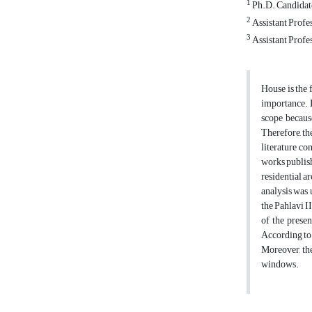
1
Ph.D. Candidate
2
Assistant Profe
3
Assistant Profes
House is the 
importance. Li
scope because
Therefore, the
literature co
works publish
residential a
analysis was 
the Pahlavi I
of the presen
According to 
Moreover, the
windows.