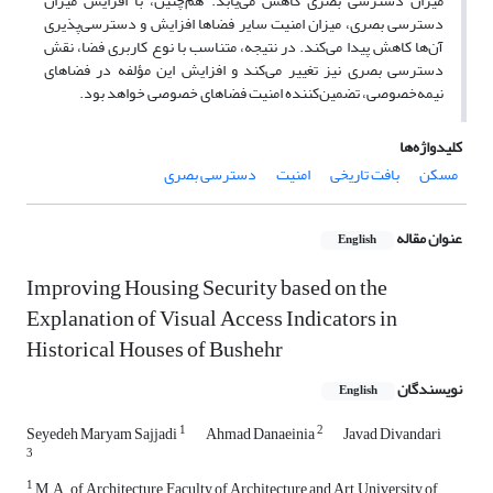
میزان دسترسی بصری کاهش می‌یابد. هم‌چنین، با افزایش میزان
دسترسی بصری، میزان امنیت سایر فضا‌ها افزایش و دسترسی‌پذیری
آن‌ها کاهش پیدا می‌کند. در نتیجه، متناسب با نوع کاربری فضا، نقش
دسترسی بصری نیز تغییر می‌کند و افزایش این مؤلفه در فضا‌های
نیمه‌خصوصی، تضمین‌کننده امنیت فضا‌های خصوصی خواهد بود.
کلیدواژه‌ها
مسکن
بافت تاریخی
امنیت
دسترسی بصری
عنوان مقاله
English
Improving Housing Security based on the
Explanation of Visual Access Indicators in
Historical Houses of Bushehr
نویسندگان
English
1
2
Seyedeh Maryam Sajjadi
Ahmad Danaeinia
Javad Divandari
3
1
M.A. of Architecture, Faculty of Architecture and Art, University of