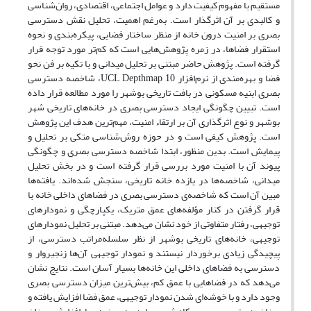
مستقیم با مفهوم کیفیت دارد و عوامل اجتماعی، اقتصادی، روان‌شناسی
و کالبدی بر آن اثر‌گذار است. به‌رغم اهمیت، تحلیل نقش دسترسی
بصری بر امنیت درون خانه از منظر ساختار فضایی، پیکره‌بندی و نحوه
استقرار فضا‌ها، در زمره‌ پژوهش‌هایی است که کم‌تر مورد توجه قرار
گرفته است. پژوهش حاضر مبتنی بر تحلیل میدانی و با تکیه ‌بر فن نحو
فضا و بهره‌مندی از نرم‌افزار UCL Depthmap 10، شاخصه‌ دسترسی
بصری ابنیه مسکونی در بافت تاریخی بوشهر را مورد مطالعه قرار داده
است. تبیین چگونگی ایجاد دسترسی بصری در خانه‌های تاریخی شهر
بوشهر و نوع اثرگذاری آن بر ارتقاء امنیت، مهم‌ترین هدف این پژوهش
است. پژوهش کیفی است و در حوزه‌ روش‌شناسی متکی بر تحلیل و
پیمایش است. بدین منظور، ابتدا شاخصه‌ دسترسی بصری و چگونگی
پیوند آن با امنیت مورد بررسی قرار گرفته است و در بخش تحلیل
میدانی، شاخصه‌ها در یازده خانه‌ تاریخی، سنجش شده‌اند. یافته‌ها
مبین آن است که شاخصه‌ی دسترسی بصری در فضا‌های داخلی خانه با
قرار گرفتن در کنار مؤلفه‌های عمق متریک، یکپارچگی و نمودار‌های
توجیهی، رفتار متفاوتی از خود نشان می‌دهد. مبتنی بر تحلیل نمودار‌های
توجیهی، خانه‌های تاریخی بوشهر از نظر سلسله‌مراتب دسترسی، از
پیچیدگی زیادی برخوردار نیستند و نمودار توجیهی آن‌ها زنجیروار و
دسترسی به فضا‌های داخلی این خانه‌ها بسیار آسان‌ است. نتایج نشان
می‌دهد که در فضا‌هایی با عمق کم، بیش‌ترین میزان دسترسی بصری
وجود دارد و با خوشه‌ای شدن نمودار توجیهی، عمق فضا افزایش ‌یافته و