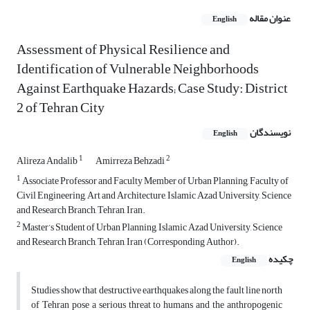
عنوان مقاله
English
Assessment of Physical Resilience and
Identification of Vulnerable Neighborhoods
Against Earthquake Hazards; Case Study: District
2 of Tehran City
نویسندگان
English
1
2
Alireza Andalib
Amirreza Behzadi
1
Associate Professor and Faculty Member of Urban Planning, Faculty of
Civil Engineering, Art and Architecture, Islamic Azad University, Science
and Research Branch, Tehran, Iran.
2
Master’s Student of Urban Planning, Islamic Azad University, Science
and Research Branch, Tehran, Iran (Corresponding Author).
چکیده
English
Studies show that destructive earthquakes along the fault line north
of Tehran pose a serious threat to humans and the anthropogenic