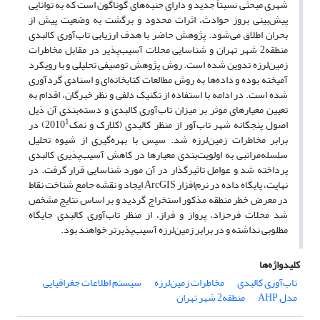
شهری مبحثی نسبتاً جدید و دارای جنبه‌های گوناگون است که به توانایی
پیش‌بینی بروز حوادث، اثرات محدود و برگشت به وضعیت پیش از
بحران اطلاق می‌شود. پژوهش حاضر با هدف ارزیابی تاب‌آوری کالبدی
منطقه2 شهر تهران و شناسایی محلات آسیب‌پذیر در مقابل مخاطرات
زمین‌لرزه تدوین شده است. روش پژوهش توصیفی تحلیلی و با رویکرد
آمیخته بوده و داده‌ها به روش مطالعات کتابخانه‌ای و اسنادی گردآوری
شده است. در ادامه با استفاده از تکنیک دلفی و نظر خبرگان، اقدام به
تعیین معیارهای موثر بر میزان تاب‌آوری کالبدی و دسته‌بندی آن ذیل
1
اصول پنجگانه شهر تاب‌آور از منظر کالبدی (کلارک و نمک2010
) در
برابر مخاطرات زمین‌لرزه شد. سپس با بهره‌گیری از شیوه تحلیل
سلسله‌مراتبی به اولویت‌بندی معیارها در کاهش آسیب‌پذیری کالبدی
پرداخته شد و عوامل تاثیرگذار در آن مورد شناسایی قرار گرفت. در
نهایت، پایگاه داده در نرم‌افزار ArcGIS ایجاد و نقشه جامع شناخت نقاط
در معرض خطر منطقه مذکور استخراج گردید و بر اساس نتایج مشخص
شد محلات فرحزاد، پرواز و فراز، از منظر تاب‌آوری کالبدی جایگاه
مطلوبی نداشته و در برابر زمین‌لرزه آسیب‌پذیرتر خواهند بود.
کلیدواژه‌ها
تاب‌آوری کالبدی
مخاطرات زمین‌لرزه
سیستم اطلاعات جغرافیایی
مدل AHP
منطقه2 شهر تهران