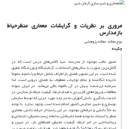
مروری بر نظریات و گرایشات معماری منظرحیاط
بازمدارس
نوع مقاله : مقاله پژوهشی
چکیده
تصور غالب موجود از مدرسه، تنها کلاس‌های درس است که در
کامل‌ترین صورت با سالن‌های اجتماعات، ‏آزمایشگاه و ورزشگاه تلفیق
شده است. در این تصویر فضای باز اطراف شامل حیاط و یا باغچه عموماً
نادیده ‏انگاشته و تمام توجهات معطوف به فضای درونی است، لذا
سرمایه ارزشمند پنهان در آن بالقوه باقی می‌ماند. ‏در ایران نمونه
مطالعات و پروژه‌های کاربردی با هدف ارتقاء کیفیت حیاط باز مدارس در
خدمت یادگیری دانش‌آموزان به جز چند مورد جزئی که توسط سازمان
نوسازی و تجهیز مدارس کشور انجام شده است، وجود ندارد. با توجه
به خلأ دانشی و حرفه‌ای موجود، در این راستا از حرفه– دانش معماری
منظر با استناد به توجه همه جانبه‌اش به ابعاد زیست‌محیطی، اجتماعی و
زیباشناختی در امر ارتقاء کیفیات محیطی فضاهای باز، در تبیین و
استخراج رویکردها کمک گرفته خواهد شد. هدف این تحقیق مروری بر