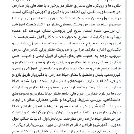
نظریه‌ها و رویکردهای معماری منظر در برخورد با فضاهای باز مدارس
در جهت تقویت نقش این فضاها در یادگیری و آموزش کودکان است.
برای حصول ‏به این منظور در ابتدا کلیه متون و ادبیات جهانی مرتبط با
موضوع حیاط باز مدارس و نقش معماری منظر در ارتقاء کیفیت آموزشی
آن بررسی شده است. نتایج این پژوهش نشان می‌دهد که عمده
رویکردها و گرایشات مطرح به دوازده دسته کلی قابل تقسیم هستند.
این رویکردها به پنج جنبه طراحی، مدیریت، برنامه‌ریزی، کنترل و
نگهداری اشاره دارند. طراحی و مدیریت منظر برای کلاس‌های درس
بیرونی، توجه به اهمیت معیارهای کیفی از قبیل ایمنی و امنیت، حس
مکان و سلامتی در حیاط مدارس، طراحی پایدار و سبز حیاط مدارس،
فرایند جامع طرح و ساخت حیاط مدارس، برنامه‌های آموزشی رسمی،
غیررسمی، پنهان و منطبق با فضای حیاط مدارس، یادگیری از طریق بازی و
طراحی فضاهای بازی، نمونه‌های منظرسازی شده اجرا شده حیاط
مدارس، حفاظت و مدیریت منظر طبیعی و مصنوع حیاط مدارس، مشارکت
بچه‌ها در طرح مدارس، طرح‌های جامع منظر حیاط مدارس و محوطه‌های
دانشگاهی، بررسی شرایط، ویژگی‌ها و نقش معماران منظر در ایجاد
تسهیلات آموزشی و در نهایت دستورالعمل‌ها و اصول طراحی حیاط
بیرونی مدارس در مناطق خاص، به عنوان مهمترین گرایشات و الزامات
طراحی منظر حیاط باز مدارس مطرحند. دربخش اول، ادبیات جهانی حول
محوریت آموزش و طراحی منظر حیاط مدارس مورد بررسی قرار می‌گیرد.
سپس بر مبنای بررسی جامعی از ادبیات و نمونه‌های اجرا شده از طرح