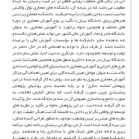
آتی در زمان های متفاوت روشی قطعی تر در جهت رسیدن به آینده
مطلوب می باشد که در نتیجه آن، دانشکده های معماری توان واکنش
مناسب نسبت به این تغییرات را پیدا م یکنند. دانشکده معماری پردیس
هنرهای زیبای دانشگاه تهران با تأکید بر نوع آموزش معماری در دوره
های مختلف و همچنین نحوه برخورد با آموزش معماری، به عنوان
دانشگاه مادر و نماد آموزش عالی کشور، می تواند نقش هدای تکننده و
جه تدهنده سایر دانشکده ها و مؤسسات آموزش عالی را برعهده
داشته باشد. از طرف دیگر با توجه به اهتمامی که در حال حاضر در
تولید و توسعه علم وجود دارد، بازنگری به جهت احیاء نقش سازنده تر
دانشگاه تهران در عرصه داخلی و منطق های و همچنین هم راستا شدن
طرح های اجرایی و آموزشی معماری با سیاستهای کلان و قوانین استنادی
بالادست به عنوان عوامل تعیین کننده کلی، برای تعیین اهداف آتی مراکز
آموزش معماری ضروری به نظر میرسد. روش به کار گرفته شده در این
پژوهش"مشابه سازی" و بر پایه تقسیم بندی روشهای پژوهش
پیشنهادی چپین صورت گرفته است که شامل آمایش اطلاعات به
صورت جامع و مدلسازی مفهومی آن در سه مرحله گذشته، حال و آینده
به کار گرفته شده است. در این پژوهش علاوه بر تأکید بر نظریه های
توسعه ای واقعی تگرا و پرداختن به فلسفه گذشت هنگر حقیقت جو، از
نظریه های مبتنی بر تبیین وضعیت موجود به منظور طراحی آینده ممکن،
نیز بهره گرفته شده است. از این رو طرحی برمبنای برنامه دهی، برنامه
ریزی و ارائه مدل های شبک های با ساختاری پایا و هدفمند برای
دانشکده معماری با اقتباس از گذشته، مرحله اول این طرح پژوهشی و