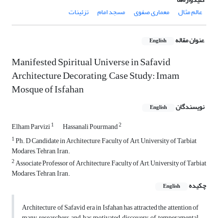
عالم مثال
معماری صفوی
مسجد امام
تزئینات
عنوان مقاله
English
Manifested Spiritual Universe in Safavid
Architecture Decorating, Case Study: Imam
Mosque of Isfahan
نویسندگان
English
1
2
Elham Parvizi
Hassanali Pourmand
1
Ph. D Candidate in Architecture, Faculty of Art, University of Tarbiat
Modares, Tehran, Iran.
2
Associate Professor of Architecture, Faculty of Art, University of Tarbiat
Modares, Tehran, Iran.
چکیده
English
Architecture of Safavid era in Isfahan has attracted the attention of
many researchers and has motivated discovery of temperamental