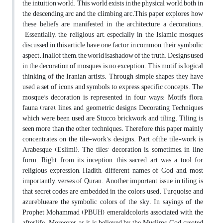
the intuition world. This world exists in the physical world both in
the descending arc and the climbing arc.This paper explores how
these beliefs are manifested in the architecture a decorations.
Essentially, the religious art, especially in the Islamic mosques
discussed in this article have one factor in common, their symbolic
aspect. Inallof them, the world isashadow of the truth. Designs used
in the decoration of mosques, is no exception. This motif is logical
thinking of the Iranian artists. Through simple shapes, they have
used a set of icons and symbols to express specific concepts. The
mosque’s decoration is represented in four ways: Motifs flora,
fauna (rare), lines, and geometric designs Decorating Techniques
which were been used are Stucco, brickwork and tiling. Tiling is
seen more than the other techniques. Therefore, this paper mainly
concentrates on the tile-work’s designs. Part ofthe tile-work is
Arabesque (Eslimi). The tiles’ decoration is, sometimes, in line
form. Right from its inception, this sacred art was a tool for
religious expression, Hadith, different names of God and, most
importantly, verses of Quran. Another important issue in tiling is
that secret codes are embedded in the colors used. Turquoise and
azureblueare the symbolic colors of the sky. In sayings of the
Prophet Mohammad (PBUH) emeraldcoloris associated with the
afterlife. Moreover, as it is believed by the Muslims, God created