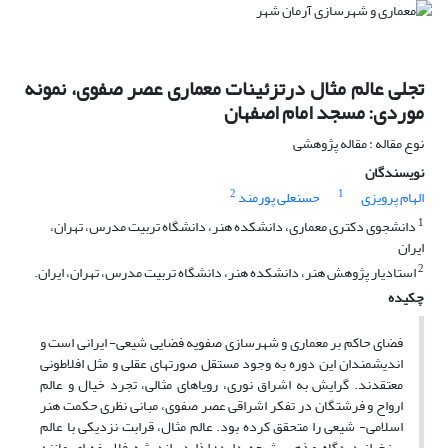
تجلی عالم مثال درتزئینات معماری عصر صفوی، نمونه
موردی: مسجد امام اصفهان
نوع مقاله : مقاله پژوهشی
نویسندگان
2
1
الهام پرویزی
حسنعلی پورمند
1
دانشجوی دکتری معماری، دانشکده هنر، دانشگاه تربیت مدرس، تهران،
ایران
2
استادیار پژوهش هنر، دانشکده هنر، دانشگاه تربیت مدرس، تهران، ایران.
چکیده
فضای حاکم بر معماری و شهرسازی صفویه فضایی شیعی- ایرانی است و
اندیشمندان این دوره به وجود مستقل صورتهای عقلی و مثل افلاطونی
معتقدند. گرایش به اشراق نوری، رویاهای مثالی، تجرد خیال و عالم
ارواح و فرشتگان در تفکر اشراقی عصر صفوی، مبانی نظری حکمت هنر
اسلامی- شیعی را متحقق کرده بود. عالم مثال، قرابت نزدیکی با عالم
برزخ از دیدگاه مذهب شیعه دارد؛ لذا در اندیشه فلاسفه ای مانند