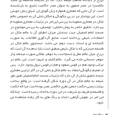
ملاصدرا در عصر صفوی به عنوان عصر حاکمیت تشیع به بارنشسته
است. از آن جایی که معماری همواره زبان گویای ارز شهای زمان خویش
است. این نوشتار نیز در پی چگونگی و امکان تجلی آن به خصوص عالم
مثال در معماری صفویه به بررسی این امر در تزئینات معماری صفویه م
یپردازد. تحقیق حاضر به روش تحلیلی- توصیفی، به بررسی موضوع در
مسجد امام اصفهان جهت سنجش میزان انطباق آن با عالم مثال در
اعتقادات شیعی پرداخته است. منابع گردآوری اطلاعات به صورت
کتابخانه ای و اسناد دست دوم، می باشد. جستجوی عالم مثال در
فلسفه صدرایی که با مثال شیعی منطبق است نشا ندهنده آن است که
برزخ، میان عالم عقل و جسم است.به جوهر عقلانی صورت میدهد و از
جوهر جسمانی ماده می گیرد. عالم کشف و شهود است. این عالم در
مراتب وجود هم در قوس صعود و هم در قوس نزول وجود دارد. پس
از تعمیم چگونگی اعتقاد به عالم مثال و تجلی آن در آثار تزئینی معماری
نتیجه تحقیق نشان از آن دارد که تزئینات مسجد امام اصفهان طبق باور
شیعه به عالم مثال در آن دوره شکل گرفته است؛ در واقع ساخت
بهشت زمینی حکمت جمعی نظری حاکم بر عصر بوده است چرا که حکمت
و فلسفه و طریقت و شریعت در این دوره به اتحاد رسیده است. چنانکه
این امر در نقوش گیاهی، اعداد و رنگ های به کار رفته مشاهده می
شود.
کلیدواژه‌ها