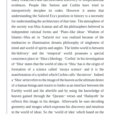
evidences. People like Steiren and Corbin have tried to
interpretively decipher its codes. However, it seems that
understanding the Safavid Era’s position in history is a necessity
for understanding the architecture of that time. The atmosphere of
the society was Shia-Iranian and all the philosophers believed in
independent rational forms and “Plato-like ideas”. Wisdom of
Islamic-Shia art in “Safavid era” was realized because of the
tendencies to illumination, dreams, philosophy of singleness of
mind and world of spirits and angles. The limbo world is between
the”delivery” and the “temporal” world, possesses a special
conscience place in “Shia’s Ideology. “Corbin” in his investigation
of “Shia” states that the world of idea in “Shia “has is the origin of
formation of a science called “mraya science” and it is the
manifestation of a symbol which Corbin calls “the mirror”. Indeed,
a “Shia” artist refers to the image of the heaven as the ultimate desire
of a human beings and resorts to limbo as an interface between the
Earthly world and the afterlife and by using the knowledge of
heaven gained through the “Quranic” verses and “Hadayeth”, he
reflects this image in his designs. Afterwards, he uses decoding
geometry and images, which expresses his discovery and intuition
in the world of ideas. So, the “world of idea” which based on the