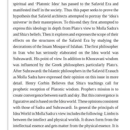
spiritual and “Platonic Idea”, has passed to the Safavid Era and
manifested itself in the society. Thus, this paper seeks to prove the
hypothesis that Safavid architects attempted to portray the “idea’s
universe” in their masterpieces. To this end, they, first, attempted to
express this ideology in depth, from Plato’s view to Molla Sadra’s
and Shia’s beliefs. Then, it explores and expresses the scope of their
effects on the structures of the Safavid Era by studying the
decorations of the Imam Mosque of Isfahan. The first philosopher,
in Iran, who has seriously elaborated on the Idea world, was
Suhrawardi. His point of view, In addition to Khosravani wisdom,
was influenced by the Greek philosophers, particularly Plato’s.
After Suhrawardi, the Islamic philosophers in the Safavid Erasuch
as Molla Sadra have expressed their opinion on this issue in more
detail. Henry Corbin Believes that Shia’s teachings call for
prophetic reception of Platonic wisdom. Prophet’s mission is to
create convergence between earth and sky. But this convergence is
figurative and is based on the Idea world. These opinions consistent
with those of Sadra and Suhrawardi. In general, the principals of
Idea World in Molla Sadra’s view, includes the following: Limbo is
between the intellect and physical worlds. It draws form from the
intellectual essence and gets matter from the physical essence. It is