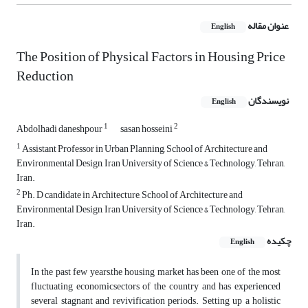
عنوان مقاله
English
The Position of Physical Factors in Housing Price
Reduction
نویسندگان
English
1
2
Abdolhadi daneshpour
sasan hosseini
1
Assistant Professor in Urban Planning, School of Architecture and
Environmental Design, Iran University of Science & Technology, Tehran,
Iran.
2
Ph. D candidate in Architecture, School of Architecture and
Environmental Design, Iran University of Science & Technology, Tehran,
Iran.
چکیده
English
In the past few years,the housing market has been one of the most
fluctuating economicsectors of the country and has experienced
several stagnant and revivification periods. Setting up a holistic