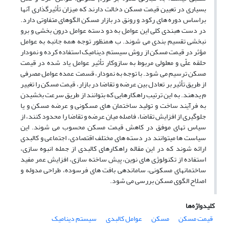
بسیاری در تعیین قیمت مسکن دخالت دارند که میزان تأثیرگذاری آنها
براساس دوره های رکود و رونق در بازار مسکن الگوهای متفاوتی دارد.
در دست هبندی کلی این عوامل به دو دسته عوامل درون بخشی و برو
نبخشی تقسیم بندی می شوند. ب همنظور توجه همه جانبه به عوامل
مؤثر در قیمت مسکن از روش سیستم دینامیک استفاده کرده و نمودار
حلقه علّی و معلولی مربوط به سازوکار تأثیر عوامل یاد شده در قیمت
مسکن ترسیم می شود. با توجه به نمودار، قسمت عمده عوامل مصرفی
از طریق تأثیر بر تعادل بین عرضه و تقاضا در بازار، قیمت مسکن را تغییر
م یدهند. به این ترتیب راهکارهایی که بتوانند از طریق سرعت بخشیدن
به فرآیند ساخت و تولید ساختمان های مسکونی و عرضه مسکن و یا
جلوگیری از افزایش تقاضا، فاصله میان عرضه و تقاضا را محدود کنند، از
سیاس تهای موفق در کاهش قیمت مسکن محسوب می شوند. این
سیاست ها میتوانند در دسته های مختلف اقتصادی، اجتماعی و کالبدی
ارائه شوند که در این مقاله راهکارهای کالبدی از جمله انبوه سازی،
استفاده از تکنولوژی های نوین، پیش ساخته سازی، افزایش عمر مفید
ساختمانهای مسکونی، ساماندهی بافت های فرسوده، طراحی مدوله و
اصلاح الگوی مسکن بررسی می شود.
کلیدواژه‌ها
قیمت مسکن
مسکن
عوامل کالبدی
سیستم دینامیک