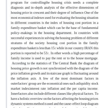
program for controllingthe housing crisis needs a complete
diagnosis and in-depth analysis of the effective dimensions of
housing price in crescent and their degree of influence.One of the
most economical indexes used for evaluating the housing situation
in different countries, is the index of housing cost portion in a
family expenditure basket which can be the base of fundamental
policy-makings in the housing department. In countries with
successful experiences in solving the housing problem of different
stratums of the society, housing cost portion in the family
expenditure basket is less than 15%, while in our country, IRAN, this
portion is reported to be 53%. In other words, a high percentage of
family income is used to pay the rent or to the house mortgage.
According to the statistics of The Central Bank, the diagram of
housing price growth is not synchronized with the diagram of the
price inflation growth and its staircase graph is fluctuating around
the inflation axis. A few of the most dominant factors in
outerfactors’ group are the economical ones such asliquidity, stock
market index,interest rate, inflation and the per capita income.
Innerfactors also include different classes like physical factors. To
have a holistic overview on the factors affecting the housing prices,
dynamic systems method is used and the cause-effect loop diagram