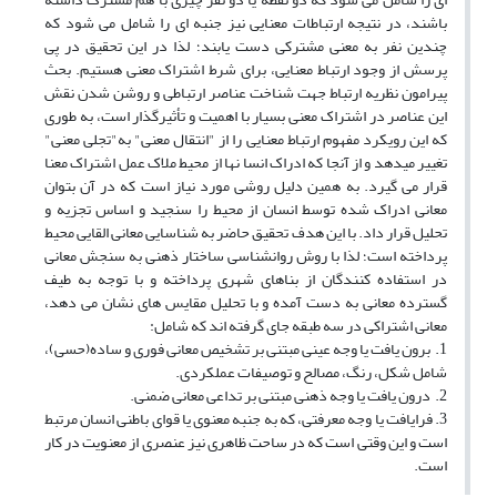
باشند، در نتیجه ارتباطات معنایی نیز جنبه ای را شامل می شود که
چندین نفر به معنی مشترکی دست یابند؛ لذا در این تحقیق در پی
پرسش از وجود ارتباط معنایی، برای شرط اشتراک معنی هستیم. بحث
پیرامون نظریه ارتباط جهت شناخت عناصر ارتباطی و روشن شدن نقش
این عناصر در اشتراک معنی بسیار با اهمیت و تأثیرگذار است، به طوری
که این رویکرد مفهوم ارتباط معنایی را از "انتقال معنی" به"تجلی معنی"
تغییر میدهد و از آنجا که ادراک انسا نها از محیط ملاک عمل اشتراک معنا
قرار می گیرد. به همین دلیل روشی مورد نیاز است که در آن بتوان
معانی ادراک شده توسط انسان از محیط را سنجید و اساس تجزیه و
تحلیل قرار داد. با این هدف تحقیق حاضر به شناسایی معانی القایی محیط
پرداخته است؛ لذا با روش روانشناسی ساختار ذهنی به سنجش معانی
در استفاده کنندگان از بناهای شهری پرداخته و با توجه به طیف
گسترده معانی به دست آمده و با تحلیل مقایس های نشان می دهد،
معانی اشتراکی در سه طبقه جای گرفته اند که شامل:
1. برون یافت یا وجه عینی مبتنی بر تشخیص معانی فوری و ساده(حسی)،
شامل شکل، رنگ، مصالح و توصیفات عملکردی.
2. درون یافت یا وجه ذهنی مبتنی بر تداعی معانی ضمنی.
3. فرایافت یا وجه معرفتی، که به جنبه معنوی یا قوای باطنی انسان مرتبط
است و این وقتی است که در ساحت ظاهری نیز عنصری از معنویت در کار
است.