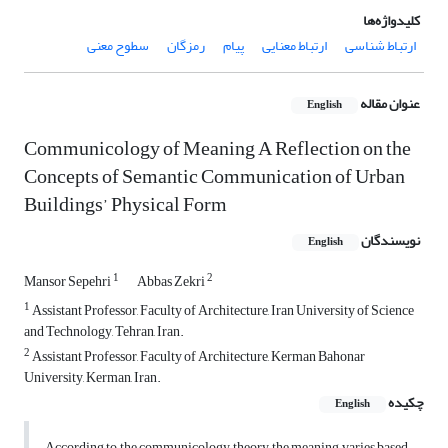
کلیدواژه‌ها
ارتباط شناسی
ارتباط معنایی
پیام
رمزگان
سطوح معنی
عنوان مقاله
English
Communicology of Meaning A Reflection on the
Concepts of Semantic Communication of Urban
Buildings’ Physical Form
نویسندگان
English
1
2
Mansor Sepehri
Abbas Zekri
1
Assistant Professor, Faculty of Architecture, Iran University of Science
and Technology, Tehran, Iran.
2
Assistant Professor, Faculty of Architecture, Kerman Bahonar
University, Kerman, Iran.
چکیده
English
According to the communicology theory, the meaning varies based